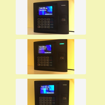
Per effettuare lo scarico delle timbrature dal marcatempo al
personal computer, SAODY-RFID/P è dotato di una porta
Ethernet e di una porta USB per scaricare i dati con una
pendrive.
I dipendenti possono registrare le entrate e le uscite
avvicinando la tessera al terminale o utilizzando una
password loro riservata.
La nostra offerta comprende l’assistenza telefonica o
in teleassistenza per l’installazione da remoto di nostri
.
tecnici specializzati
I nostri orologi marcatempo per lavoro con badge
sono molto affidabili e vengono offerti ad un
prezzo per rivenditori che è il più basso del
mercato, solo per questo mese; sono in pronta
consegna ad un prezzo particolarmente basso
perchè viene evitato il ricarico del prezzo che fa il
rivenditore al cliente finale.
E' possibile acquistare i nostri prodotti
direttamente da questo sito pagando con carta
di credito, Paypal o bonifico bancario e riceverai