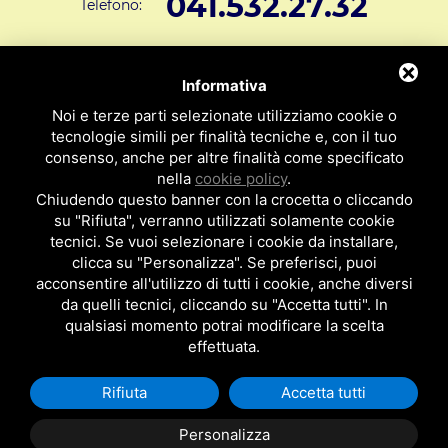
041.532.27.32
Telefono:
info@svar1951.it
Informazioni generali e vendite:
Informativa
Supporto Tecnico Clienti:
assistenza@svar1951.it
Noi e terze parti selezionate utilizziamo cookie o
041 532.73.01
tecnologie simili per finalità tecniche e, con il tuo
Fax:
consenso, anche per altre finalità come specificato
Indirizzo: S.V.A.R. - Via Cappuccina n° 181 - 30172 Mestre VE
nella
cookie policy
.
ITALY
Chiudendo questo banner con la crocetta o cliccando
su "Rifiuta", verranno utilizzati solamente cookie
P.I : 01971310279
ISCRIZIONE R.E.A. N. 189009
tecnici. Se vuoi selezionare i cookie da installare,
clicca su "Personalizza". Se preferisci, puoi
Per essere contattato da un nostro
acconsentire all'utilizzo di tutti i cookie, anche diversi
da quelli tecnici, cliccando su "Accetta tutti". In
rappresentante clicca qui
qualsiasi momento potrai modificare la scelta
effettuata.
Rifiuta
Accetta tutti
Privacy Policy
|
Cookie Policy
Posizionamento Siti
by TopsuiMotori
Personalizza