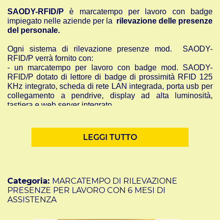
SAODY-RFID/P
è marcatempo per lavoro con badge
impiegato nelle aziende per la
rilevazione delle presenze
del personale.
Ogni sistema di rilevazione presenze mod. SAODY-
RFID/P verrà fornito con:
- un marcatempo per lavoro con badge mod. SAODY-
RFID/P dotato di lettore di badge di prossimità RFID 125
KHz integrato, scheda di rete LAN integrada, porta usb per
collegamento a pendrive, display ad alta luminosità,
tastiera e web server integrato
- un software di rilevazione presenze in italiano per PC,
versione professional, utilizzabile per sempre senza
canoni o obbligo di contratto di manutenzione, che
LEGGI TUTTO
consente la gestione del personale, l’inserimento di
schede utenti, l’inserimento del numero della tessera RFID
utilizzata, la suddivisione su vari dipartimenti, la
visualizzazione e la stampa di vari tipi di report, come ad
esempio le ore lavorate o gli orari di ingresso o uscita.
Categoria:
MARCATEMPO DI RILEVAZIONE
- n° 82 tessere di prossimità già preprogrammate nel
PRESENZE PER LAVORO CON 6 MESI DI
marcatempo
ASSISTENZA
-
l’assistenza telefonica o in teleassistenza per
l’installazione da remoto di nostri tecnici specializzati
.