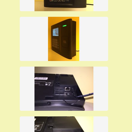
con corriere espresso la merce che è sempre in
pronta consegna.
Orologio marcatempo per lavoro con badge
di qualità venduto ad un prezzo
promozionale, senza manutenzione
periodica, può durare anche più di 15 anni,
autoinstallante.
Per ulteriori informazioni su
questo terminale di rilevazione
presenze clicca suI link:
editorcms/file/SAODY-RFID-P_07-
16.pdf