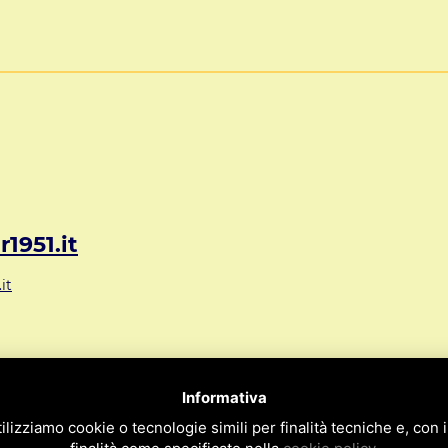
1951.it
it
72 Mestre VE ITALY
Informativa
09
ilizziamo cookie o tecnologie simili per finalità tecniche e, con