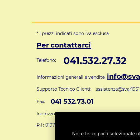
* I prezzi indicati sono iva esclusa
Per contattarci
041.532.27.32
Telefono:
info@svar
Informazioni generali e vendite:
Supporto Tecnico Clienti:
assistenza@svar1951.
041 532.73.01
Fax:
Indirizzo: S.V.A.R. - Via Cappuccina n° 181 - 301
P.I : 01971310279
ISCRIZIONE R.E.A. N. 1890
Noi e terze parti selezionate ut