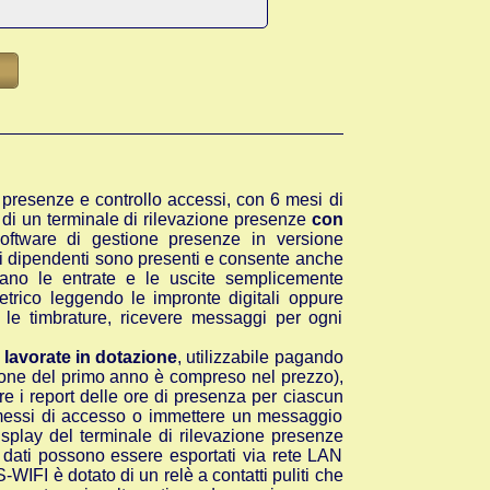
e presenze e controllo accessi,
con 6 mesi di
i un terminale di rilevazione presenze
con
ftware di gestione presenze in versione
i dipendenti sono presenti e consente anche
trano le entrate e le uscite semplicemente
etrico leggendo le impronte digitali oppure
e le timbrature, ricevere messaggi per ogni
 lavorate in dotazione
, utilizzabile
pagando
none del primo anno è compreso nel prezzo),
 i report delle ore di presenza per ciascun
ermessi di accesso o immettere un messaggio
display del terminale di rilevazione presenze
dati possono essere esportati via rete LAN
WIFI è dotato di un relè a contatti puliti che