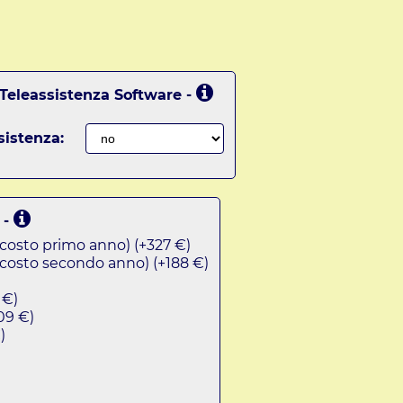
 Teleassistenza Software -
sistenza:
 -
costo primo anno) (+327 €)
costo secondo anno) (+188 €)
 €)
09 €)
)