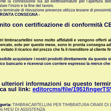
nte la connessione sia ad elettroserrature per l'apertura del
are l’inizio e la fine del lavoro.
o terminale di rilevazione presenze utilizza tessere di prossimità
 PRONTA CONSEGNA -
nito con certificazione di conformità 
tri timbracartellini sono molto affidabili e vengono offerti a
ercato, solo per questo mese, sono in pronta consegna a
evitato il ricarico del prezzo che fa il rivenditore al cliente fi
ssibile acquistare i nostri prodotti direttamente da questo 
ico bancario e riceverai con corriere espresso la merce ch
 ulteriori informazioni su questo termi
cca suI link:
editorcms/file/1951fingerTS
goria:
TIMBRACARTELLINI PER TIMBRATURA ORARI DI
6 MESI DI ASSISTENZA