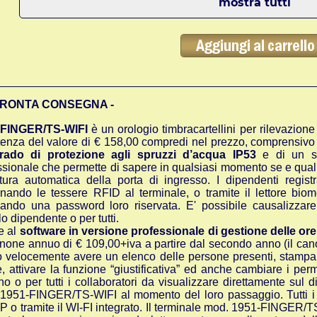
mostra tutti
PRONTA CONSEGNA -
-FINGER/TS-WIFI
è un orologio timbracartellini per rilevazion
tenza del valore di € 158,00 compredi nel prezzo,
comprensivo d
rado di protezione agli spruzzi d’acqua IP53
e di un so
ssionale che permette di sapere in qualsiasi momento se e qual
rtura automatica della porta di ingresso. I dipendenti regis
inando le tessere RFID al terminale, o tramite il lettore biom
zzando una password loro riservata. E' possibile causalizzar
o dipendente o per tutti.
e al
software in versione professionale di gestione delle ore
none annuo di € 109,00+iva a partire dal secondo anno (il ca
ò velocemente avere un elenco delle persone presenti, stampare
e, attivare la funzione “giustificativa” ed anche cambiare i p
no o per tutti i collaboratori da visualizzare direttamente sul 
1951-FINGER/TS-WIFI al momento del loro passaggio. Tutti i 
P o tramite il WI-FI integrato. Il terminale mod. 1951-FINGER/TS-