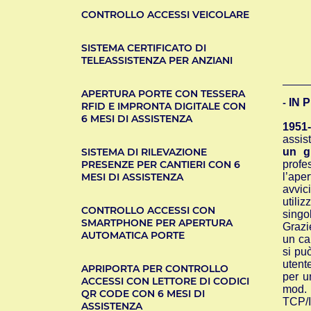
CONTROLLO ACCESSI VEICOLARE
SISTEMA CERTIFICATO DI
TELEASSISTENZA PER ANZIANI
APERTURA PORTE CON TESSERA
IN 
-
RFID E IMPRONTA DIGITALE CON
6 MESI DI ASSISTENZA
1951
assis
SISTEMA DI RILEVAZIONE
un g
PRESENZE PER CANTIERI CON 6
profe
MESI DI ASSISTENZA
l’ape
avvic
utili
CONTROLLO ACCESSI CON
singol
SMARTPHONE PER APERTURA
Grazi
AUTOMATICA PORTE
un ca
si pu
utent
APRIPORTA PER CONTROLLO
per u
ACCESSI CON LETTORE DI CODICI
mod. 
QR CODE CON 6 MESI DI
TCP/I
ASSISTENZA