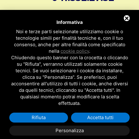
info@svar1951.it
Informazioni generali e vendite:
Informativa
Supporto Tecnico Clienti:
assistenza@svar1951.it
Noi e terze parti selezionate utilizziamo cookie o
041 532.73.01
tecnologie simili per finalità tecniche e, con il tuo
Fax:
consenso, anche per altre finalità come specificato
Indirizzo: S.V.A.R. - Via Cappuccina n° 181 - 30172 Mestre VE
nella
cookie policy
.
ITALY
Chiudendo questo banner con la crocetta o cliccando
su "Rifiuta", verranno utilizzati solamente cookie
P.I : 01971310279
ISCRIZIONE R.E.A. N. 189009
tecnici. Se vuoi selezionare i cookie da installare,
clicca su "Personalizza". Se preferisci, puoi
Per essere contattato da un nostro
acconsentire all'utilizzo di tutti i cookie, anche diversi
da quelli tecnici, cliccando su "Accetta tutti". In
rappresentante clicca qui
qualsiasi momento potrai modificare la scelta
effettuata.
Rifiuta
Accetta tutti
Privacy Policy
|
Cookie Policy
Posizionamento Siti
by TopsuiMotori
Personalizza