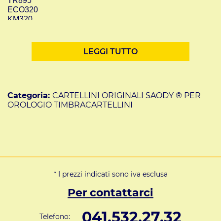
TR895
ECO320
KM320
ECO520
KM520
AMANO BX
LEGGI TUTTO
AMANO EX
ROCK
POP
COBRA
KING POWER
Categoria:
CARTELLINI ORIGINALI SAODY ® PER
MINDMAN M200D
OROLOGIO TIMBRACARTELLINI
DBL-A300
DBL-A500
* I prezzi indicati sono iva esclusa
Per contattarci
041.532.27.32
Telefono: