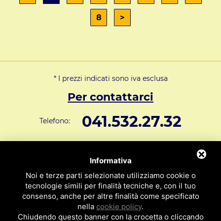
8
>
* I prezzi indicati sono iva esclusa
Per contattarci
041.532.27.32
Telefono:
info@svar1951.it
Informazioni generali e vendite:
Informativa
Supporto Tecnico Clienti:
assistenza@svar1951.it
Noi e terze parti selezionate utilizziamo cookie o
041 532.73.01
tecnologie simili per finalità tecniche e, con il tuo
Fax:
consenso, anche per altre finalità come specificato
Indirizzo: S.V.A.R. - Via Cappuccina n° 181 - 30172 Mestre VE
nella
cookie policy
.
ITALY
Chiudendo questo banner con la crocetta o cliccando