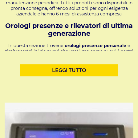
manutenzione periodica. Tutti i prodotti sono disponibili in
pronta consegna, offrendo soluzioni per ogni esigenza
aziendale e hanno 6 mesi di assistenza compresa
Orologi presenze e rilevatori di ultima
generazione
In questa sezione troverai
orologi presenze personale
e
timbracartellini sia nuovi che usati, ma come nuovi. I nostri
dispositivi per il
controllo presenze dipendenti
sono il
risultato di oltre 60 anni di esperienza, sviluppati per
adattarsi alle esigenze di ogni settore.
LEGGI TUTTO
Caratteristiche tecniche
Gli orologi timbracartellini moderni, pur mantenendo
alcune funzioni tradizionali, sono dotati di elettronica
avanzata. Tra le loro caratteristiche:
Spostamento automatico del cartellino
(orizzontale e verticale) tramite motori passo-
passo.
Programmazione orari di timbratura e gestione
colori (rosso/nero).