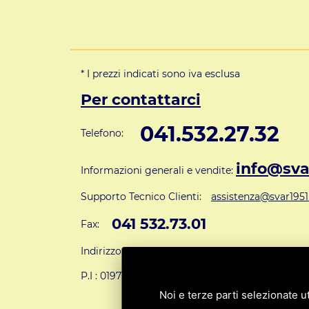
* I prezzi indicati sono iva esclusa
Per contattarci
041.532.27.32
Telefono:
info@svar
Informazioni generali e vendite:
Supporto Tecnico Clienti:
assistenza@svar1951.
041 532.73.01
Fax:
Indirizzo: S.V.A.R. - Via Cappuccina n° 181 - 301
P.I : 01971310279
ISCRIZIONE R.E.A. N. 1890
Noi e terze parti selezionate ut