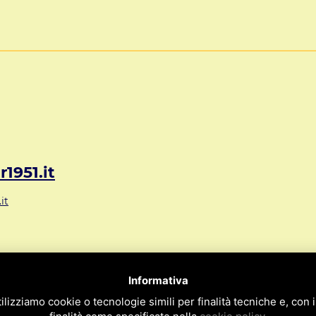
1951.it
it
72 Mestre VE ITALY
Informativa
09
ilizziamo cookie o tecnologie simili per finalità tecniche e, con