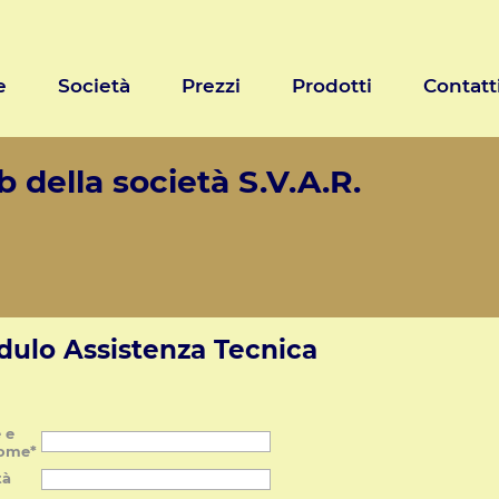
e
Società
Prezzi
Prodotti
Contatt
 della società S.V.A.R.
ulo Assistenza Tecnica
 e
ome*
tà