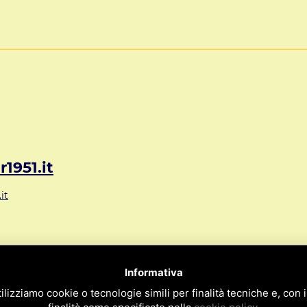
1951.it
it
72 Mestre VE ITALY
Informativa
09
ilizziamo cookie o tecnologie simili per finalità tecniche e, con