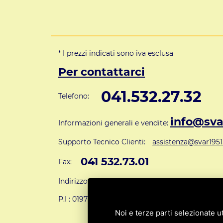
* I prezzi indicati sono iva esclusa
Per contattarci
041.532.27.32
Telefono:
info@svar
Informazioni generali e vendite:
Supporto Tecnico Clienti:
assistenza@svar1951.
041 532.73.01
Fax:
Indirizzo: S.V.A.R. - Via Cappuccina n° 181 - 301
P.I : 01971310279
ISCRIZIONE R.E.A. N. 1890
Noi e terze parti selezionate ut