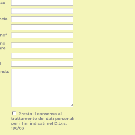
zzo
ncia
ono*
ono
are
l
nda:
Presto il consenso al
trattamento dei dati personali
per i fini indicati nel D.Lgs.
196/03