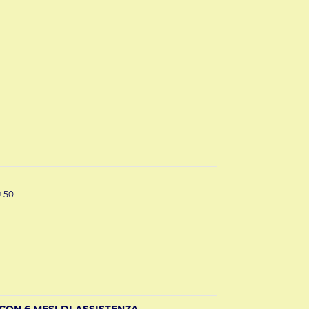
 50
ON 6 MESI DI ASSISTENZA