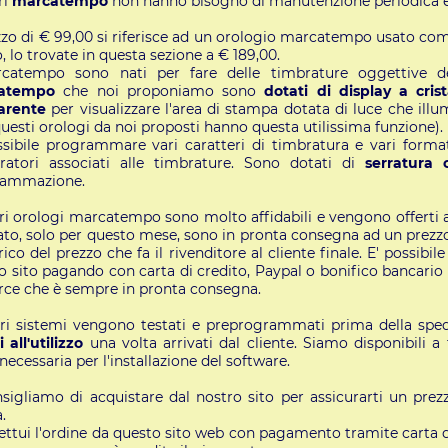
ri
marcatempo
non hanno bisogno di manutenzione periodica e
ezzo di € 99,00 si riferisce ad un orologio marcatempo usato c
 lo trovate in questa sezione a € 189,00.
catempo sono nati per fare delle timbrature oggettive del
catempo
che noi proponiamo sono
dotati di display a crista
arente
per visualizzare l'area di stampa dotata di luce che ill
questi orologi da noi proposti hanno questa utilissima funzione).
ssibile programmare vari caratteri di timbratura e vari format
atori associati alle timbrature. Sono dotati di
serratura 
rammazione.
tri orologi marcatempo sono molto affidabili e vengono offerti al
to, solo per questo mese, sono in pronta consegna ad un prezzo
arico del prezzo che fa il rivenditore al cliente finale. E' possib
o sito pagando con carta di credito, Paypal o bonifico bancario 
rce che è sempre in pronta consegna.
tri sistemi vengono testati e preprogrammati prima della s
 all'utilizzo
una volta arrivati dal cliente. Siamo disponibili a
necessaria per l'installazione del software.
nsigliamo di acquistare dal nostro sito per assicurarti un pre
.
fettui l'ordine da questo sito web con pagamento tramite carta d