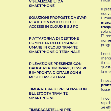
I nost
VISUALIZZABILI DA
SMARTPHONE
Il pr
nuovo,
SOLUZIONI PROPOSTE DA SVAR
I mar
PER IL CONTROLLO DEGLI
mar
ACCESSI IN CLOUD E SU PC
trasp
solo 
E' po
PIATTAFORMA DI GESTIONE
numer
COMPLETA DELLE RISORSE
prog
UMANE IN CLOUD TRAMITE
SMARTPHONE O TERMINALE
I nos
merca
il ric
RILEVAZIONE PRESENZE CON
quest
BADGE PER TIMBRARE, TESSERE
la me
E IMPRONTA DIGITALE CON 6
MESI DI ASSISTENZA
I nos
pronti
TIMBRATURA DI PRESENZA CON
fosse 
BLUETOOTH TRAMITE
SMARTPHONE
Ti co
rapida
Se ef
TIMBRACARTELLINI PER