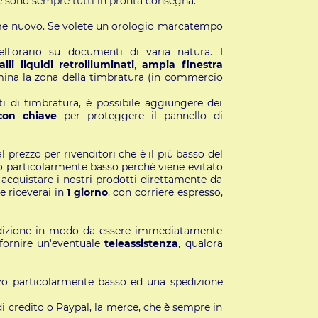
 sono sempre tutti in pronta consegna.
ome nuovo. Se volete un orologio marcatempo
l'orario su documenti di varia natura. I
lli liquidi retroilluminati
,
ampia finestra
umina la zona della timbratura (in commercio
i di timbratura, è possibile aggiungere dei
con chiave
per proteggere il pannello di
 prezzo per rivenditori che è il più basso del
 particolarmente basso perchè viene evitato
ile acquistare i nostri prodotti direttamente da
e riceverai in
1 giorno
, con corriere espresso,
pedizione in modo da essere immediatamente
 fornire un'eventuale
teleassistenza
, qualora
zzo particolarmente basso ed una spedizione
i credito o Paypal, la merce, che è sempre in