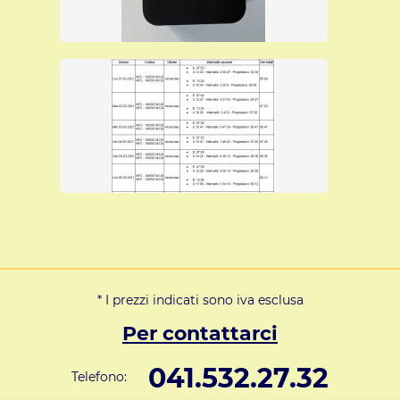
Con 6 mesi di assistenza, del valore di € 50,00, compresi
nel prezzo.
- IN PRONTA CONSEGNA -
E' possibile acquistare i nostri sistemi di
rilevazione presenze direttamente da questo sito
web e potete pagare con carta di credito, Paypal
o bonifico bancario e riceverete con corriere
espresso la merce che è sempre in pronta
consegna.
Sistema di rilevazione presenze di qualità ad
un prezzo promozionale, senza
manutenzione periodica, può durare anche
più di 15 anni, autoinstallante.
* I prezzi indicati sono iva esclusa
Per ulteriori informazioni su
Per contattarci
questo sistema di rilevazione
presenze clicca suI link:
editorcms/file/SaodyNfc.pdf
041.532.27.32
Telefono: