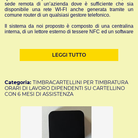
sede remota di un’azienda dove è sufficiente che sia
disponibile una rete WI-FI anche generata tramite un
comune router di un qualsiasi gestore telefonico.
Il sistema da noi proposto è composto di una centralina
interna, di un lettore esterno di tessere NFC ed un software
in cloud in uso gratuito per 2 anni.
Il terminale SAODY-NFC invia in tempo reale, in modo
automatico ed autonomo, le timbrature effettuate dai
dipendenti al software di gestione presenze e consente la
LEGGI TUTTO
creazione di un report in formato Excel dove compaiono:
cognome e nome del dipendente, data e ora di ogni
singola timbratura ed il totale delle ore lavorate in ogni
singola giornata.
Questo report è a disposizione dell’ufficio personale che
Categoria:
TIMBRACARTELLINI PER TIMBRATURA
può
visualizzarlo sia
tramite PC che tramite tablet o
ORARI DI LAVORO DIPENDENTI SU CARTELLINO
smartphone.
CON 6 MESI DI ASSISTENZA
Ogni kit è in grado di controllare il varco nel quale è
installato attraverso una tessera NFC.
L’utente, a seconda dei permessi (giorni e orari)
assegnatogli, potrà accedere o meno al varco.
Ogni accesso potrà essere monitorato tramite il software
gestionale, attraverso il quale è possibile inoltre creare
nuove chiavi, gestire i permessi e registrare nuovi utenti.