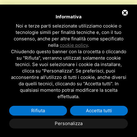
info@svar1951.it
Informazioni generali e vendite:
Informativa
Supporto Tecnico Clienti:
assistenza@svar1951.it
Noi e terze parti selezionate utilizziamo cookie o
041 532.73.01
tecnologie simili per finalità tecniche e, con il tuo
Fax:
consenso, anche per altre finalità come specificato
Indirizzo: S.V.A.R. - Via Cappuccina n° 181 - 30172 Mestre VE
nella
cookie policy
.
ITALY
Chiudendo questo banner con la crocetta o cliccando
su "Rifiuta", verranno utilizzati solamente cookie
P.I : 01971310279
ISCRIZIONE R.E.A. N. 189009
tecnici. Se vuoi selezionare i cookie da installare,
clicca su "Personalizza". Se preferisci, puoi
Per essere contattato da un nostro
acconsentire all'utilizzo di tutti i cookie, anche diversi
da quelli tecnici, cliccando su "Accetta tutti". In
rappresentante clicca qui
qualsiasi momento potrai modificare la scelta
effettuata.
Rifiuta
Accetta tutti
Privacy Policy
|
Cookie Policy
Posizionamento Siti
by TopsuiMotori
Personalizza