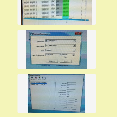
esempio nelle soluzioni web, dove per l'eternità
bisogna pagare un canone per utilizzare il
software), può durare anche più di 15 anni,
autoinstallante.
milano torino roma
Per ulteriori informazioni su questo
terminale di rilevazione presenze
clicca suI
link:
editorcms/file/SVAR1-RFID.pdf