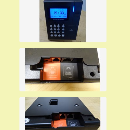
costi per moduli aggiuntivi o contratti di manutenzione
.
E' dotato di un
menu in italiano
per l'accesso falicitato ai
paramentri di configurazione. Al passaggio del badge
l'utente può vedere
sul display
il
numero
della sua
tessera
, si accende una
luce verde
,
suona un bip che gli
conferma l'avvenuta timbratura
, può memorizzare
all'interno della sua
memoria fino a 200.000 timbrature
e
può registrare un massimo di
20.000 utenti
. La
configurazione
può essere effettuata
anche da pc
, può
funzionare
on-line e off-line
registrando all'interno della
sua memoria le timbrature effettuate dai dipendenti in
due
aree di memoria separate
per aumentare la sicurezza di
conservazione delle timbrature.
L'utente può effettuare la
timbratura in due modi
:
solo
con la tessera
(avvicinando la tessera al terminale),
solo
con il pin
(digitando un codice a tastiera), si può
configurare il terminale anche in modo da
permettere al
dipendente
di
timbrare
in tutti e due i modi appena
descritti, quindi
in caso
di
assenza
del
badge
un
dipendente potrà timbrare
con un pin
.
Lo
scarico
delle
timbrature
verso il personal computer
può avvenire
tramite rete etherne
t
,
tramite chiavetta
USB
o
tramite collegamento al pc con il cavo USB
fornito
in dotazione
con il terminale.