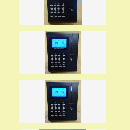
compreso nel prezzo di vendita.
Il software di gestione presenze offerto è utilizzabile per
sempre senza obbligo di contratto di manutenzione.
Per tale software di rilevazione presenze non viene
richiesto nessun contratto di manutenzione ed il
software è utilizzabile per sempre senza nessuna
spesa aggiuntiva
.
Il terminale mod. SVAR 1-RFID è dotato di due batterie:
una batteria tampone ricaricabile che permette il
funzionamento completo del terminale anche il caso di
momentanea assenza di alimentazione elettrica ed
un'ulteriore batteria per il mantenimento dei dati
memorizzati e di programmazione.
Il terminale SVAR 1-RFID è dotato di un potente
processore di nuova generazione che permette
l'acquisizione delle timbrature di presenza in tempi
rapidissimi.
Ha un aspetto
molto elegante
ed è di
dimensioni
contenute
perciò è possibile installarlo in qualsiasi
ambiente di lavoro. E' un apparecchio particolarmente
affidabile
e
robusto
ed elegante. Viene fornito insieme
con un
software di rilevazione presenze in grado di
500 dipendenti
gestire fino a
senza ulteriori