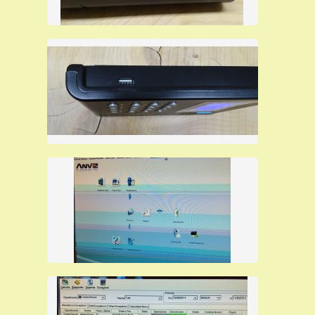
La nostra offerta comprende l’assistenza telefonica o la
teleassistenza per l’installazione da remoto da parte di
.
nostri tecnici specializzati
Utilizza tessere di prossimità mod. cartellini saody rfid di
SVAR Mestre.
I nostri terminali di rilevazione presenze sono molto
affidabili e vengono offerti al prezzo per rivenditori che
è il più basso del mercato, solo per questo mese, sono
in pronta consegna ad un prezzo particolarmente
basso perchè viene evitato il ricarico del prezzo che fa
il rivenditore al cliente finale.
E' possibile acquistare i nostri prodotti direttamente da
questo sito pagando con carta di credito, Paypal o
bonifico bancario e riceverai con corriere espresso la
merce che è sempre in pronta consegna.
Terminale di rilevazione presenze di grande
qualità ad un prezzo promozionale, senza costi
di manutenzione periodica o assistenza software
(che altre ditte del settore propongono, per