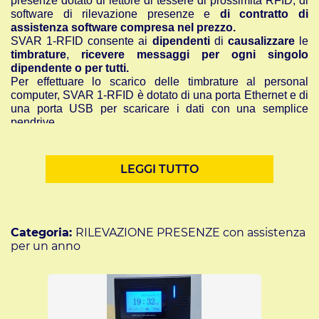
presenze dotato di lettore di tessere di prossimità RFID, di
software di rilevazione presenze e
di contratto di
assistenza software compresa nel prezzo.
SVAR 1-RFID consente ai
dipendenti
di
causalizzare
le
timbrature
,
ricevere messaggi per ogni singolo
dipendente o per tutti.
Per effettuare lo scarico delle timbrature al personal
computer, SVAR 1-RFID è dotato di una porta Ethernet e di
una porta USB per scaricare i dati con una semplice
pendrive.
SVAR 1-RFID viene fornito con
n° 32 tessere di
prossimità,
mod. cartellini saody rfid di SVAR Mestre,
già
preprogrammate nel terminale.
LEGGI TUTTO
Grazie al
software di gestione delle ore lavorate in
dotazione in italiano
, si può velocemente avere un elenco
delle persone presenti, stampare i report delle ore di
presenza per ciascun utente, attivare la funzione
“giustificativa” ed anche immettere un
messaggio per uno
Categoria:
RILEVAZIONE PRESENZE con assistenza
o per tutti i collaboratori
da visualizzare
direttamente
sul
per un anno
display
del terminale al momento del loro passaggio.
La nostra offerta comprende l’assistenza telefonica o la
teleassistenza per l’installazione da remoto da parte di
ed il contratto di
nostri tecnici specializzati
assistenza software per un anno