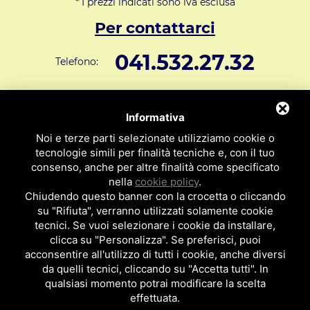
* I prezzi indicati sono iva esclusa
Per contattarci
041.532.27.32
Telefono:
info@svar1951.it
Informazioni generali e vendite:
Informativa
Supporto Tecnico Clienti:
assistenza@svar1951.it
Noi e terze parti selezionate utilizziamo cookie o
041 532.73.01
tecnologie simili per finalità tecniche e, con il tuo
Fax:
consenso, anche per altre finalità come specificato
Indirizzo: S.V.A.R. - Via Cappuccina n° 181 - 30172 Mestre VE
nella
cookie policy
.
ITALY
Chiudendo questo banner con la crocetta o cliccando
su "Rifiuta", verranno utilizzati solamente cookie
P.I : 01971310279
ISCRIZIONE R.E.A. N. 189009
tecnici. Se vuoi selezionare i cookie da installare,
clicca su "Personalizza". Se preferisci, puoi
Per essere contattato da un nostro
acconsentire all'utilizzo di tutti i cookie, anche diversi
da quelli tecnici, cliccando su "Accetta tutti". In
rappresentante clicca qui
qualsiasi momento potrai modificare la scelta
effettuata.