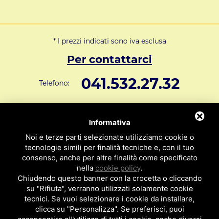
* I prezzi indicati sono iva esclusa
Per contattarci
041.532.27.32
Telefono:
info@svar1951.it
Informazioni generali e vendite:
Informativa
Supporto Tecnico Clienti:
assistenza@svar1951.it
Noi e terze parti selezionate utilizziamo cookie o
041 532.73.01
tecnologie simili per finalità tecniche e, con il tuo
Fax:
consenso, anche per altre finalità come specificato
Indirizzo: S.V.A.R. - Via Cappuccina n° 181 - 30172 Mestre VE
nella
cookie policy
.
ITALY
Chiudendo questo banner con la crocetta o cliccando
su "Rifiuta", verranno utilizzati solamente cookie
P.I : 01971310279
ISCRIZIONE R.E.A. N. 189009
tecnici. Se vuoi selezionare i cookie da installare,
clicca su "Personalizza". Se preferisci, puoi