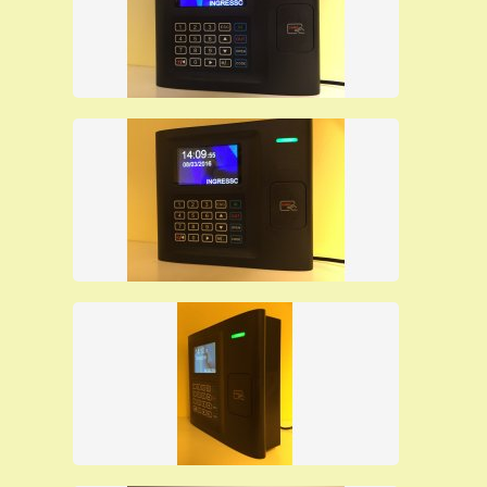
professional in grado di gestire fino a 500 dipendenti
senza ulteriori costi per moduli aggiuntivi o contratti di
manutenzione
. E' dotato di un
menu in italiano
per
l'accesso falicitato ai paramentri di configurazione. Al
passaggio del badge l'utente può vedere
sul display
il
numero
della sua
tessera
, si accende una
luce verde
,
suona un bip che gli conferma l'avvenuta timbratura
,
può memorizzare all'interno della sua
memoria fino a
100.000 timbrature
e può registrare un massimo di
10.000
utenti
. La
configurazione
può essere effettuata
anche da
pc
, può funzionare
on-line e off-line
registrando all'interno
della sua memoria le timbrature effettuate dai dipendenti in
due aree di memoria separate
per aumentare la
sicurezza di conservazione delle timbrature. Gestisce una
white list
che permette l'accesso ai
soli utenti abilitati
.
L'utente può effettuare la
timbratura in due modi
:
solo
con la tessera
(avvicinando la tessera al terminale),
solo
con il pin
(digitando un codice a tastiera), si può
configurare il terminale anche in modo da
permettere al
dipendente
di
timbrare
in tutti e due i modi appena
descritti, quindi
in caso
di
assenza
del
badge
un
dipendente potrà timbrare
con un pin
.
Lo
scarico
delle
timbrature
verso il personal computer
può avvenire
tramite rete etherne
t
o
tramite chiavetta