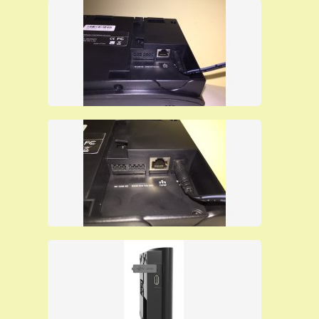
USB
.
La nostra offerta comprende l’assistenza telefonica o
in teleassistenza per l’installazione da remoto di nostri
tecnici specializzati
.
I nostri orologi marcatempo sono molto affidabili e
vengono offerti al prezzo per rivenditori che è il più
basso del mercato, solo per questo mese, sono in
pronta consegna ad un prezzo particolarmente basso
perchè viene evitato il ricarico del prezzo che fa il
rivenditore al cliente finale.
E' possibile acquistare i nostri prodotti direttamente da
questo sito pagando con carta di credito, Paypal o
bonifico bancario e riceverai con corriere espresso la
merce che è sempre in pronta consegna.
Orologio marcatempo di qualità ad un prezzo
promozionale, senza manutenzione periodica,
può durare anche più di 15 anni, autoinstallante.
milano torino roma