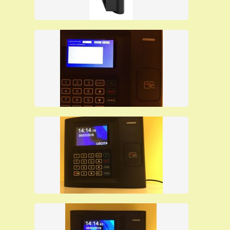
Per ulteriori informazioni su questo
orologio marcatempo clicca suI link:
editorcms/file/SAODY-RFID-P_07-
16.pdf