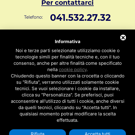
Per contattarci
041.532.27.32
Telefono:
info@svar1951.it
Informazioni generali e vendite:
Informativa
Supporto Tecnico Clienti:
assistenza@svar1951.it
Noi e terze parti selezionate utilizziamo cookie o
041 532.73.01
tecnologie simili per finalità tecniche e, con il tuo
Fax:
consenso, anche per altre finalità come specificato
Indirizzo: S.V.A.R. - Via Cappuccina n° 181 - 30172 Mestre VE
nella
cookie policy
.
ITALY
Chiudendo questo banner con la crocetta o cliccando
su "Rifiuta", verranno utilizzati solamente cookie
P.I : 01971310279
ISCRIZIONE R.E.A. N. 189009
tecnici. Se vuoi selezionare i cookie da installare,
clicca su "Personalizza". Se preferisci, puoi
Per essere contattato da un nostro
acconsentire all'utilizzo di tutti i cookie, anche diversi
da quelli tecnici, cliccando su "Accetta tutti". In
rappresentante clicca qui
qualsiasi momento potrai modificare la scelta
effettuata.
Rifiuta
Accetta tutti
Privacy Policy
|
Cookie Policy