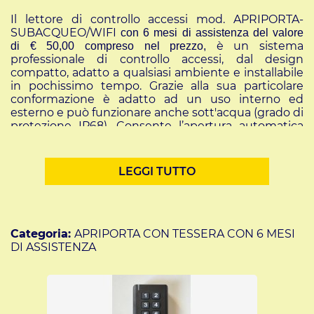
Il lettore di controllo accessi mod. APRIPORTA-
SUBACQUEO/WIFI
con 6 mesi di assistenza del valore
è un sistema
di € 50,00 compreso nel prezzo,
professionale di controllo accessi, dal design
compatto, adatto a qualsiasi ambiente e installabile
in pochissimo tempo. Grazie alla sua particolare
conformazione è adatto ad un uso interno ed
esterno e può funzionare anche sott'acqua (grado di
protezione IP68). Consente l’apertura automatica
della porta di ingresso semplicemente avvicinando
le tessere di prossimità RFID (o portachiavi)
all’apparecchio o digitando un codice pin sulla
LEGGI TUTTO
tastiera del lettore.
Con questo lettore per controllo accessi è possibile
abilitare tramite lo smartphone del gestore della
struttura fino a 2000 utenti che potranno aprire
una porta utilizzando una tessera RFID o un
Categoria:
APRIPORTA CON TESSERA CON 6 MESI
portachiavi RFID o un pin da digitare sulla tastiera.
DI ASSISTENZA
Il gestore può, da remoto, aprire la porta collegata a
questo lettore tramite il suo smartphone o
assegnare da remoto un pin all'utente per aprire la
porta definendo un periodo di tempo di inizio e fine
validità per l'abilitazione della tessera o del pin