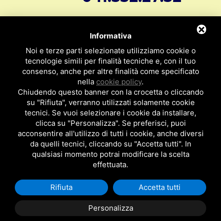
- può funzionare anche sott'acqua
- Tensione di alimentazione: 220V tramite
info@svar1951.it
Informazioni generali e vendite:
alimentatore DC12V (
alimentatore compreso
nella fornitura)
Informativa
Supporto Tecnico Clienti:
assistenza@svar1951.it
- Temperatura di funzionamento: da -20° a
Noi e terze parti selezionate utilizziamo cookie o
60° C.
041 532.73.01
tecnologie simili per finalità tecniche e, con il tuo
Fax:
- Struttura in robusto metallo antivandalo
- APP per configurazione abilitazioni
consenso, anche per altre finalità come specificato
Indirizzo: S.V.A.R. - Via Cappuccina n° 181 - 30172 Mestre VE
nella
cookie policy
.
ITALY
- IN PRONTA CONSEGNA -
Chiudendo questo banner con la crocetta o cliccando
su "Rifiuta", verranno utilizzati solamente cookie
P.I : 01971310279
ISCRIZIONE R.E.A. N. 189009
tecnici. Se vuoi selezionare i cookie da installare,
clicca su "Personalizza". Se preferisci, puoi
Per ulteriori informazioni su questo
Per essere contattato da un nostro
acconsentire all'utilizzo di tutti i cookie, anche diversi
apriporta di controllo accessi, clicca
da quelli tecnici, cliccando su "Accetta tutti". In
rappresentante clicca qui
qualsiasi momento potrai modificare la scelta
suI link:
effettuata.
editorcms/file/ApripSubWifi-
Web.pdf
Rifiuta
Accetta tutti
Privacy Policy
|
Cookie Policy
Posizionamento Siti
by TopsuiMotori
Personalizza
I nostri apriporta di controllo accessi sono molto