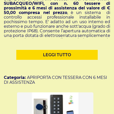
SUBACQUEO/WIFI, con n. 60 tessere di
prossimità e 6 mesi di assistenza del valore di €
50,00 compresa nel prezzo
, è un sistema di
controllo accessi professionale installabile in
pochissimo tempo. E' adatto ad un uso interno ed
esterno e può funzionare anche sott'acqua (grado di
protezione IP68). Consente l’apertura automatica di
una porta dotata di elettroserratura semplicemente
avvicinando le tessere di prossimità RFID (o
portachiavi) all’apparecchio o digitando un codice
pin sulla tastiera del lettore.
Con questo lettore per controllo accessi è possibile
LEGGI TUTTO
abilitare tramite lo smartphone dell'amministratore
fino a 2000 utenti che potranno aprire una porta
utilizzando una tessera RFID o un portachiavi RFID
o un pin da digitare sulla tastiera.
L'amministratore può, da remoto, aprire la porta
Categoria:
APRIPORTA CON TESSERA CON 6 MESI
collegata a questo lettore tramite il suo smartphone
DI ASSISTENZA
o assegnare da remoto un pin all'utente per aprire la
porta e, tramite APP, potrà configurare più apriporta
ciascuno con abilitazioni differenti e vedrà in tempo
reale tutte le aperture di ogni porta con data e ora.
Il lettore funziona a 12V in corrente continua e
viene
fornito con un alimentatore
che trasforma i 220V
in 12V.