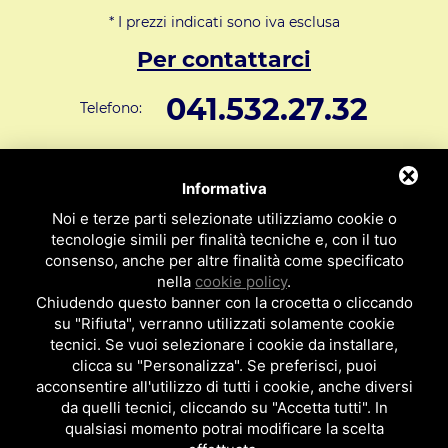
* I prezzi indicati sono iva esclusa
Per contattarci
041.532.27.32
Telefono:
info@svar1951.it
Informazioni generali e vendite:
Informativa
Supporto Tecnico Clienti:
assistenza@svar1951.it
Noi e terze parti selezionate utilizziamo cookie o
041 532.73.01
tecnologie simili per finalità tecniche e, con il tuo
Fax:
consenso, anche per altre finalità come specificato
Indirizzo: S.V.A.R. - Via Cappuccina n° 181 - 30172 Mestre VE
nella
cookie policy
.
ITALY
Chiudendo questo banner con la crocetta o cliccando
su "Rifiuta", verranno utilizzati solamente cookie
P.I : 01971310279
ISCRIZIONE R.E.A. N. 189009
tecnici. Se vuoi selezionare i cookie da installare,
clicca su "Personalizza". Se preferisci, puoi
Per essere contattato da un nostro
acconsentire all'utilizzo di tutti i cookie, anche diversi
da quelli tecnici, cliccando su "Accetta tutti". In
rappresentante clicca qui
qualsiasi momento potrai modificare la scelta