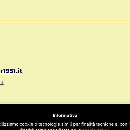
1951.it
it
72 Mestre VE ITALY
Informativa
09
ilizziamo cookie o tecnologie simili per finalità tecniche e, con