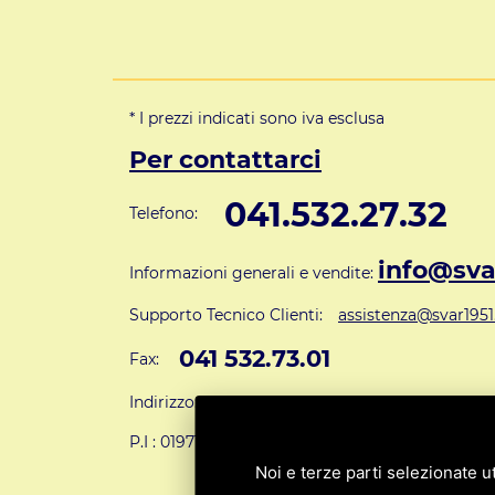
* I prezzi indicati sono iva esclusa
Per contattarci
041.532.27.32
Telefono:
info@svar
Informazioni generali e vendite:
Supporto Tecnico Clienti:
assistenza@svar1951.
041 532.73.01
Fax:
Indirizzo: S.V.A.R. - Via Cappuccina n° 181 - 301
P.I : 01971310279
ISCRIZIONE R.E.A. N. 1890
Noi e terze parti selezionate ut