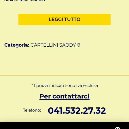
orologi marcatempo:
SAODY ®
TR300
TR400
LEGGI TUTTO
TR895
ECO320
KM320
ECO520
KM520
Categoria:
CARTELLINI SAODY ®
ROCK
POP
COBRA
KING POWER
MINDMAN M200D
* I prezzi indicati sono iva esclusa
Per contattarci
041.532.27.32
Telefono:
info@svar1951.it
Informazioni generali e vendite: