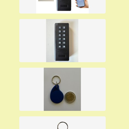
Specifiche tecniche:
- lettore di tessere o portachiavi RFID
- WI-FI integrato
- fornito con 60 ciondoli portachiavi già programmati
- tastiera per inserimento pin
- registra fino a 2.000 utenti
- dimensioni: mm. 128x82x19
- Tensione di alimentazione: 220V tramite alimentatore
DC12V (alimentatore compreso nella fornitura)
- Temperatura di funzionamento: da 0° a 45° C.
- APP per gestione da smartphone
- IN PRONTA CONSEGNA -
I nostri terminali di controllo accessi sono molto
affidabili e vengono offerti al prezzo per rivenditori che
è il più basso del mercato, solo per questo mese, sono
in pronta consegna ad un prezzo particolarmente
basso perchè viene evitato il ricarico del prezzo che fa
il rivenditore al cliente finale.
E' possibile acquistare i nostri prodotti direttamente da
questo sito pagando con carta di credito, Paypal o