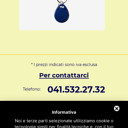
bonifico bancario e riceverai con corriere espresso la
merce che è sempre in pronta consegna.
Per ulteriori informazioni su questo sistema
apriporta clicca suI seguente link:
editorcms/file/ApripSubWifi_ascensori.pdf
* I prezzi indicati sono iva esclusa
Per contattarci
041.532.27.32
Telefono:
info@svar1951.it
Informazioni generali e vendite:
Informativa
Supporto Tecnico Clienti:
assistenza@svar1951.it
Noi e terze parti selezionate utilizziamo cookie o
041 532.73.01
tecnologie simili per finalità tecniche e, con il tuo
Fax: