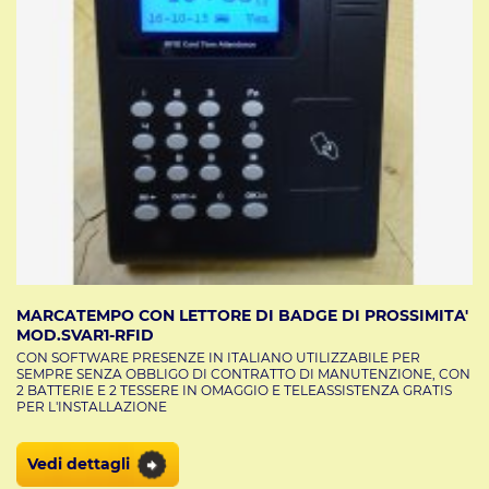
nostri esperti sono disponibili ad offrire una
teleassistenza
gratuita
. Con l’utilizzo di questi dispositivi, la gestione e il
controllo dell’orario di lavoro dei dipendenti risulta
semplice ed efficace.
Acquista direttamente dal nostro sito e il prodotto sarà
spedito il giorno stesso. Tutti i nostri prodotti si trovano in
pronta consegna e offrono una qualità elevata ad un prezzo
conveniente. Da oltre 60 anni lavoriamo per i nostri clienti
con professionalità, ricerca e creatività. I nostri dispositivi
marcatempo con badge in offerta
, li trovi da Svar a
Mestre ad un prezzo conveniente.
MARCATEMPO CON LETTORE DI BADGE DI PROSSIMITA'
MOD.SVAR1-RFID
CON SOFTWARE PRESENZE IN ITALIANO UTILIZZABILE PER
SEMPRE SENZA OBBLIGO DI CONTRATTO DI MANUTENZIONE, CON
2 BATTERIE E 2 TESSERE IN OMAGGIO E TELEASSISTENZA GRATIS
PER L'INSTALLAZIONE
Vedi dettagli