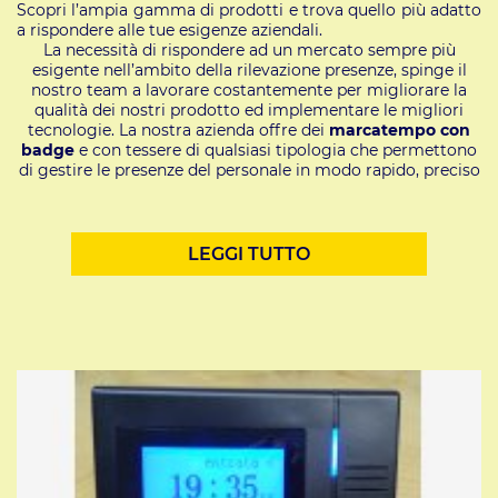
Scopri l’ampia gamma di prodotti e trova quello più adatto
a rispondere alle tue esigenze aziendali.
La necessità di rispondere ad un mercato sempre più
esigente nell’ambito della rilevazione presenze, spinge il
nostro team a lavorare costantemente per migliorare la
qualità dei nostri prodotto ed implementare le migliori
tecnologie. La nostra azienda offre dei
marcatempo con
badge
e con tessere di qualsiasi tipologia che permettono
di gestire le presenze del personale in modo rapido, preciso
e affidabile.
I nostri terminali dal design compatto ed elegante sono
adatti a qualsiasi tipo di organizzazione e possono essere
LEGGI TUTTO
installati sia all’interno che all’esterno. Lo schermo a
cristalli liquidi garantisce visibilità e chiarezza e inoltre
presentiamo anche dei pezzi che implementano
tecnologia
biometrica
. Per esempio abbiamo dei terminali che
sfruttano il riconoscimento delle impronte digitali, mentre
i pezzi più recenti utilizzano addirittura sistemi di
riconoscimento facciale.
Tutti i nostri sistemi marcatempo sono consegnati al
cliente testati e preprogrammati, in modo da rendere
l’installazione semplice ed immediata. In caso si
riscontrassero problemi o ci fosse necessità di un aiuto, i