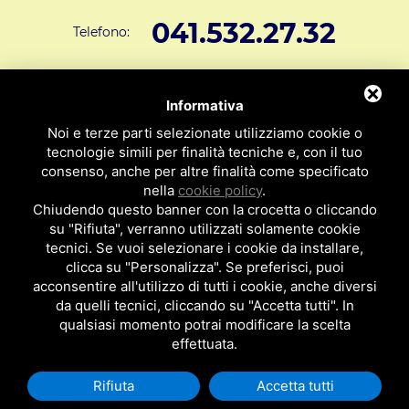
041.532.27.32
Telefono:
info@svar1951.it
Informazioni generali e vendite:
Informativa
Supporto Tecnico Clienti:
assistenza@svar1951.it
Noi e terze parti selezionate utilizziamo cookie o
041 532.73.01
tecnologie simili per finalità tecniche e, con il tuo
Fax:
consenso, anche per altre finalità come specificato
Indirizzo: S.V.A.R. - Via Cappuccina n° 181 - 30172 Mestre VE
nella
cookie policy
.
ITALY
Chiudendo questo banner con la crocetta o cliccando
su "Rifiuta", verranno utilizzati solamente cookie
P.I : 01971310279
ISCRIZIONE R.E.A. N. 189009
tecnici. Se vuoi selezionare i cookie da installare,
clicca su "Personalizza". Se preferisci, puoi
Per essere contattato da un nostro
acconsentire all'utilizzo di tutti i cookie, anche diversi
da quelli tecnici, cliccando su "Accetta tutti". In
rappresentante clicca qui
qualsiasi momento potrai modificare la scelta
effettuata.
Rifiuta
Accetta tutti
Privacy Policy
|
Cookie Policy