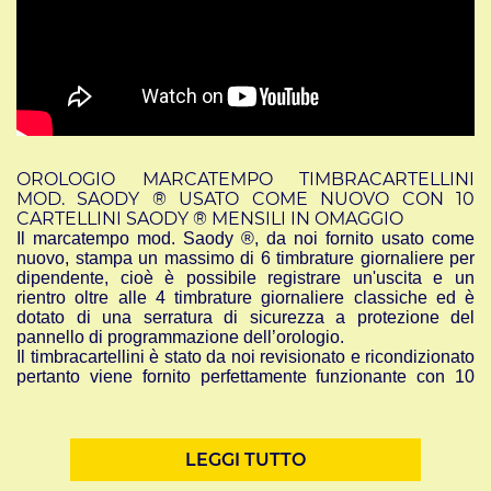
OROLOGIO MARCATEMPO TIMBRACARTELLINI
MOD. SAODY ® USATO COME NUOVO CON 10
CARTELLINI SAODY ® MENSILI IN OMAGGIO
Il marcatempo mod. Saody ®, da noi fornito usato come
nuovo, stampa un massimo di 6 timbrature giornaliere per
dipendente, cioè è possibile registrare un'uscita e un
rientro oltre alle 4 timbrature giornaliere classiche ed
è
dotato di una serratura di sicurezza a protezione del
pannello di programmazione dell’orologio.
Il timbracartellini è stato da noi revisionato e ricondizionato
pertanto viene fornito perfettamente funzionante con 10
cartellini saody ® in omaggio
GARANZIA: 6 MESI
LEGGI TUTTO
E' possibile acquistare i nostri prodotti direttamente da