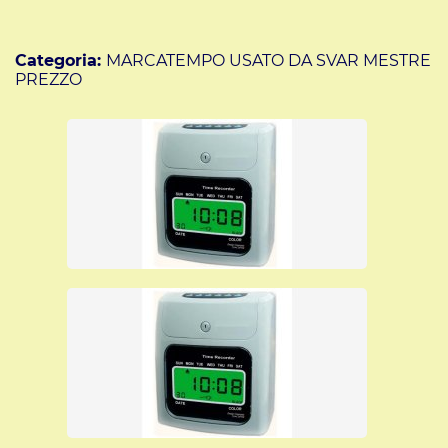
questo sito pagando con carta di credito, Paypal o
bonifico bancario e riceverai con corriere espresso la
merce che è sempre in pronta consegna.
Categoria:
MARCATEMPO USATO DA SVAR MESTRE
PREZZO
Per ulteriori informazioni su questo
orologio marcatempo usato, clicca
sul
editorcms/file/saody_111019.p
link: