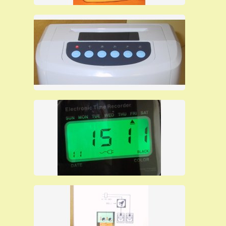
bonifico bancario e riceverai con corriere espresso la
merce che è sempre in pronta consegna, quindi con
pagamento con Paypal o carta di credito, la merce
parte il giorno stesso o al massimo entro 24 ore (il
nostro corriere GLS consegna in tutta Italia entro 24
ore).
Orologio di qualità ad un prezzo promozionale,
senza manutenzione periodica, può durare
anche più di 15 anni, autoinstallante, viene
fornito già preprogrammato.
Per ulteriori informazioni su questo
orologio timbracartellini, clicca sul
link:
editorcms/file/saody_111019.pdf