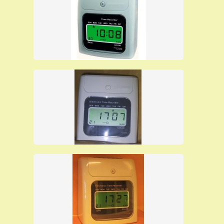
CONFORMITA' CE E ROHS
STAMPA BICOLORE SU CARTELLINO SAODY ® A 6
COLONNE DI TIMBRATURA
BATTERIA AL LITIO PER MEMORIA DATI (DIRATA 5
ANNI) E ULTERIORE BATTERIA PER
FUNZIONAMENTO COMPLETO IN CASO DI
MANCANZA DI CORRENTE
GRANDE DISPLAY RETROILLUMINATO
COMANDO SUONERIA ESTERNA
CAMBIO ORA SOLARE/LEGALE IN AUTOMATICO
FORNITO CON 100 CARTELLINI SAODY ® E
CASELLARIO PORTACARTELLINI A 15 POSTI
I nostri orologi timbracartellini sono molto affidabili e
vengono offerti al prezzo per rivenditori che è il più
basso del mercato, solo per questo mese, sono in
pronta consegna ad un prezzo particolarmente basso
perchè viene evitato il ricarico del prezzo che fa il
rivenditore al cliente finale.
E' possibile acquistare i nostri prodotti direttamente da
questo sito pagando con carta di credito, Paypal o