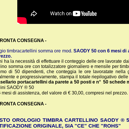
 PRONTA CONSEGNA -
gio timbracartellini somma ore mod.
SAODY 50 con 6 mesi di as
rezzo.
i ha la necessità di effettuare il conteggio delle ore lavorate d
llino somma ore con totalizzatore giornaliero e mensile per tim
mo di 50 dipendenti, che conteggia le ore lavoratate nella g
almente e progressivamente, stampa il totale riepilogativo delle
sellario portacartellini da parete a 50 posti e n° 50 schede
llini SAODY ® 50
 mesi di assistenza, del valore di € 30,00, compresi nel prezzo.
 PRONTA CONSEGNA -
STO OROLOGIO TIMBRA CARTELLINO SAODY ® 5
IFICAZIONE ORIGINALE, SIA "CE" CHE "ROHS"