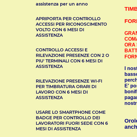
assistenza per un anno
TIM
APRIPORTA PER CONTROLLO
FOR
ACCESSI PER RICONOSCIMENTO
VOLTO CON 6 MESI DI
GRAN
ASSISTENZA
COMA
ORA 
CONTROLLO ACCESSI E
BATT
RILEVAZIONE PRESENZE CON 2 O
FORN
PIU' TERMINALI CON 6 MESI DI
ASSISTENZA
I nos
basso
perch
RILEVAZIONE PRESENZE WI-FI
E' po
PER TIMBRATURA ORARI DI
bonif
LAVORO CON 6 MESI DI
pagam
ASSISTENZA
nostr
USARE LO SMARTPHONE COME
BADGE PER CONTROLLO DEI
Orol
LAVORATORI FUORI SEDE CON 6
anch
MESI DI ASSISTENZA