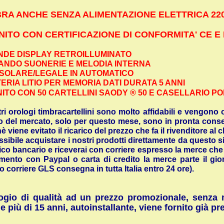
BRA ANCHE SENZA ALIMENTAZIONE ELETTRICA 220
NITO CON CERTIFICAZIONE DI CONFORMITA' CE E
DE DISPLAY RETROILLUMINATO
NDO SUONERIE E MELODIA INTERNA
SOLARE/LEGALE IN AUTOMATICO
ERIA LITIO PER MEMORIA DATI DURATA 5 ANNI
ITO CON 50 CARTELLINI SAODY ® 50 E CASELLARIO PO
tri orologi timbracartellini sono molto affidabili e vengono of
 del mercato, solo per questo mese, sono in pronta cons
è viene evitato il ricarico del prezzo che fa il rivenditore al cl
ssibile acquistare i nostri prodotti direttamente da questo 
ico bancario e riceverai con corriere espresso la merce ch
ento con Paypal o carta di credito la merce parte il gio
o corriere GLS consegna in tutta Italia entro 24 ore).
ogio di qualità ad un prezzo promozionale, senza 
e più di 15 anni, autoinstallante, viene fornito già 