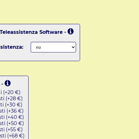
 Teleassistenza Software -
sistenza:
 -
i (+20 €)
ti (+28 €)
ti (+30 €)
sti (+36 €)
sti (+40 €)
sti (+50 €)
ti (+55 €)
sti (+68 €)