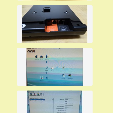
descritti, quindi
in caso
di
assenza
del
badge
un
dipendente potrà timbrare
con un pin
.
Lo
scarico
delle
timbrature
verso il personal computer
può avvenire
tramite rete etherne
t
,
tramite chiavetta
USB
o
tramite collegamento al pc con il cavo USB
fornito
in dotazione
con il terminale.
Questo terminale utilizza tessere di prossimità mod.
cartellini saody rfid.
La nostra offerta comprende l’assistenza telefonica o
in teleassistenza per l’installazione da remoto di nostri
.
tecnici specializzati
I nostri terminali di rilevazione presenze sono molto
affidabili e vengono offerti al prezzo per rivenditori che
è il più basso del mercato, solo per questo mese, sono
in pronta consegna ad un prezzo particolarmente
basso perchè viene evitato il ricarico del prezzo che fa
il rivenditore al cliente finale.
E' possibile acquistare i nostri prodotti direttamente da
questo sito pagando con carta di credito, Paypal o
bonifico bancario e riceverai con corriere espresso la
merce che è sempre in pronta consegna.