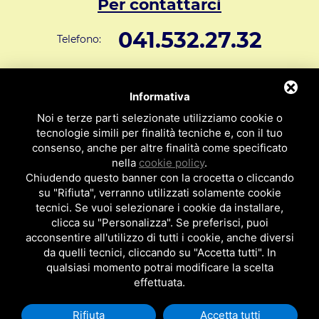
Per contattarci
041.532.27.32
Telefono:
info@svar1951.it
Informazioni generali e vendite:
Informativa
Supporto Tecnico Clienti:
assistenza@svar1951.it
Noi e terze parti selezionate utilizziamo cookie o
041 532.73.01
tecnologie simili per finalità tecniche e, con il tuo
Fax:
consenso, anche per altre finalità come specificato
Indirizzo: S.V.A.R. - Via Cappuccina n° 181 - 30172 Mestre VE
nella
cookie policy
.
ITALY
Chiudendo questo banner con la crocetta o cliccando
su "Rifiuta", verranno utilizzati solamente cookie
P.I : 01971310279
ISCRIZIONE R.E.A. N. 189009
tecnici. Se vuoi selezionare i cookie da installare,
clicca su "Personalizza". Se preferisci, puoi
Per essere contattato da un nostro
acconsentire all'utilizzo di tutti i cookie, anche diversi
da quelli tecnici, cliccando su "Accetta tutti". In
rappresentante clicca qui
qualsiasi momento potrai modificare la scelta
effettuata.
Rifiuta
Accetta tutti
Privacy Policy
|
Cookie Policy