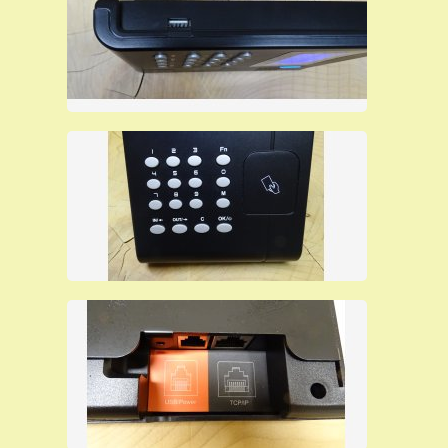
contenute
perciò è possibile installarlo in qualsiasi
ambiente di lavoro. E' un apparecchio particolarmente
affidabile
e
robusto
ed elegante. Viene fornito insieme
con un
software di rilevazione presenze in grado di
gestire fino a 500 dipendenti
senza ulteriori costi per
moduli aggiuntivi o contratti di manutenzione
. E' dotato
di un
menu in italiano
per l'accesso falicitato ai paramentri
di configurazione. Al passaggio del badge l'utente può
vedere
sul display
il
numero
della sua
tessera
, si
accende una
luce verde
,
suona un bip che gli conferma
l'avvenuta timbratura
, può memorizzare all'interno della
sua
memoria fino a 200.000 timbrature
e può registrare
un massimo di
20.000 utenti
. La
configurazione
può
essere effettuata
anche da pc
, può funzionare
on-line e
off-line
registrando all'interno della sua memoria le
timbrature effettuate dai dipendenti in
due aree di
memoria separate
per aumentare la sicurezza di
conservazione delle timbrature.
L'utente può effettuare la
timbratura in due modi
:
solo
con la tessera
(avvicinando la tessera al terminale),
solo
con il pin
(digitando un codice a tastiera), si può
configurare il terminale anche in modo da
permettere al
dipendente
di
timbrare
in tutti e due i modi appena