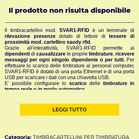
Il prodotto non risulta disponibile
Il timbracartellini mod.
SVAR1-RFID
è un terminale di
rilevazione presenze
dotato di lettore di
tessere di
prossimità mod. cartellino saody rfid.
Grazie all'interattività, SVAR1-RFID permette ai
dipendenti
di
causalizzare
le proprie
timbrature
,
ricevere
messaggi per ogni singolo dipendente o per tutti.
Per
effettuare lo scarico delle timbrature al personal computer,
SVAR1-RFID è dotato di una porta Ethernet e di una porta
USB per scaricare i dati con una chiavetta USB.
E' possibile configurare lo
scarico
delle
timbrature in
tempo reale
o in modo automatico
.
SVAR1-RFID viene fornito con
n° 2 tessere di prossimità
mod. cartellino saody rfid in omaggio
preprogrammate
nel terminale.
LEGGI TUTTO
Grazie al
software di gestione delle ore lavorate in
dotazione in italiano
, si può velocemente avere un elenco
delle persone presenti, stampare i report delle ore di
presenza per ciascun utente, attivare la funzione
“giustificativa” ed anche immettere un
messaggio per uno
Categoria:
TIMBRACARTELLINI PER TIMBRATURA