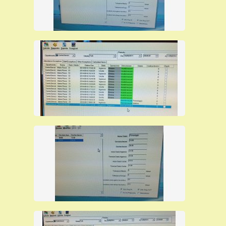
Terminale di rilevazione presenze di qualità ad
un prezzo promozionale, senza manutenzione
periodica, può durare anche più di 15 anni,
autoinstallante.
milano torino roma
Per ulteriori informazioni su questo
terminale di rilevazione presenze
clicca suI
link:
editorcms/file/SVAR1-RFID.pdf