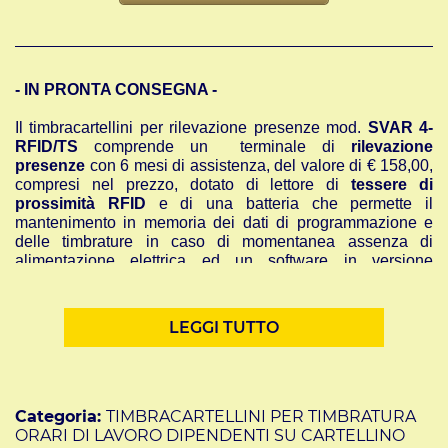
- IN PRONTA CONSEGNA -
Il timbracartellini per rilevazione presenze mod.
SVAR 4-
RFID/TS
comprende un terminale di
rilevazione
presenze
con 6 mesi di assistenza, del valore di € 158,00,
compresi nel prezzo,
dotato di lettore di
tessere di
prossimità RFID
e
di una batteria che permette il
mantenimento in memoria dei dati di programmazione e
delle timbrature in caso di momentanea assenza di
alimentazione elettrica ed un software in versione
professionale per la raccolta e la gestione delle timbrature
effettuate dai dipendenti.
Il terminale di rilevazione presenze mod. SVAR 4-RFID/TS
LEGGI TUTTO
consente ai
dipendenti
di
causalizzare
le
timbrature
e di
ricevere, sul display del terminale, messaggi per ogni
singolo dipendente o per tutti.
Lo scarico delle timbrature dal terminale al P.C., può
essere effettuato per mezzo della scheda di rete ethernet.
Categoria:
TIMBRACARTELLINI PER TIMBRATURA
La nostra proposta comprende 6 mesi di assistenza
ORARI DI LAVORO DIPENDENTI SU CARTELLINO