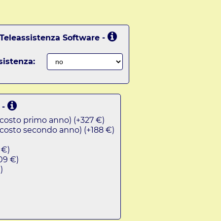
 Teleassistenza Software -
sistenza:
 -
costo primo anno) (+327 €)
costo secondo anno) (+188 €)
 €)
09 €)
)