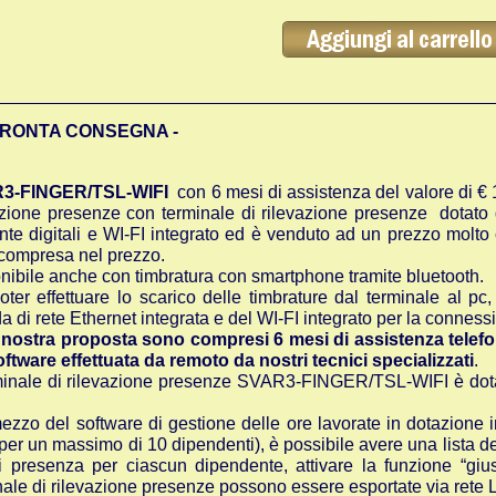
 PRONTA CONSEGNA -
3-FINGER/TSL-WIFI
con 6 mesi di assistenza del valore di €
azione presenze con terminale di rilevazione presenze dotato di
nte digitali e WI-FI integrato ed è venduto ad un prezzo molto
compresa nel prezzo.
nibile anche con timbratura con smartphone tramite bluetooth.
oter effettuare lo scarico delle timbrature dal terminale al
a di rete Ethernet integrata e del WI-FI integrato per la conness
 nostra proposta sono compresi 6 mesi di assistenza telefoni
oftware effettuata da remoto da nostri tecnici specializzati
.
rminale di rilevazione presenze SVAR3-FINGER/TSL-WIFI è dotato
ezzo del software di gestione delle ore lavorate in dotazione i
 (per un massimo di 10 dipendenti), è possibile avere una lista de
i presenza per ciascun dipendente, attivare la funzione “giusti
nale di rilevazione presenze possono essere esportate via rete L