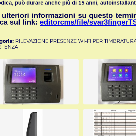
odica, può durare anche più di 15 anni, autoinstallant
 ulteriori informazioni su questo termi
cca suI link:
editorcms/file/svar3fingerT
goria:
RILEVAZIONE PRESENZE WI-FI PER TIMBRATURA
STENZA