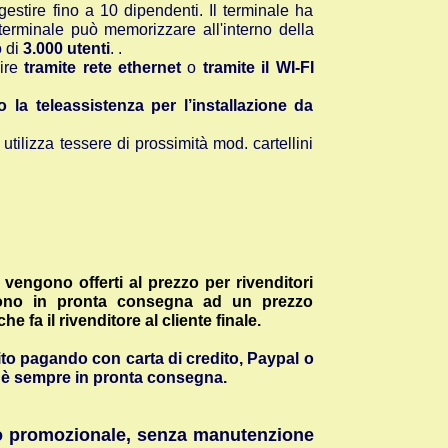
gestire fino a 10 dipendenti. Il terminale ha
l terminale può memorizzare all'interno della
o di
3.000 utenti
. .
nire
tramite rete etherne
t
o
tramite il WI-FI
la teleassistenza per l’installazione da
lizza tessere di prossimità mod. cartellini
e vengono offerti al prezzo per rivenditori
sono in pronta consegna ad un prezzo
 fa il rivenditore al cliente finale.
sito pagando con carta di credito, Paypal o
e è sempre in pronta consegna.
zzo promozionale, senza manutenzione