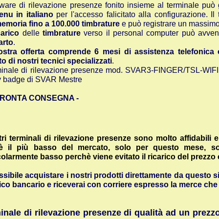
ftware di rilevazione presenze fonito insieme al terminale può 
nu in italiano
per l'accesso falicitato alla configurazione. I
emoria fino a 100.000 timbrature
e può registrare un massim
arico
delle
timbrature
verso il personal computer può avve
arto
.
stra offerta comprende 6 mesi di assistenza telefonica o 
o di nostri tecnici specializzati
.
rminale di rilevazione presenze mod. SVAR3-FINGER/TSL-WIFI uti
 badge di SVAR Mestre
 PRONTA CONSEGNA -
tri terminali di rilevazione presenze sono molto affidabili 
è il più basso del mercato, solo per questo mese, 
colarmente basso perchè viene evitato il ricarico del prezzo che
ssibile acquistare i nostri prodotti direttamente da questo 
ico bancario e riceverai con corriere espresso la merce ch
inale di rilevazione presenze di qualità ad un pre