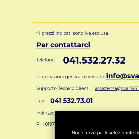
* I prezzi indicati sono iva esclusa
Per contattarci
041.532.27.32
Telefono:
info@svar
Informazioni generali e vendite:
Supporto Tecnico Clienti:
assistenza@svar1951.
041 532.73.01
Fax:
Indirizzo: S.V.A.R. - Via Cappuccina n° 181 - 301
P.I : 01971310279
ISCRIZIONE R.E.A. N. 1890
Noi e terze parti selezionate ut