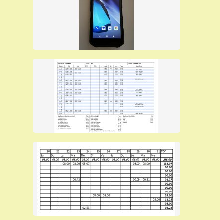
Ogni dipendente installa l’app sul proprio dispositivo, effettua il
login e facendo clic su “Start” o “Stop” invia, in automatico, la
propria posizione ed il proprio orario. Alla timbratura possono
essere associate descrizione, fotografie e firme.
Sul pannello web è possibile monitorare, in tempo reale, la
posizione delle timbrature effettuate dai dipendenti; è inoltre
possibile esportare foglio presenze, nota spese, richieste
permessi, report e molto altro ancora.
Tutto in un’unica soluzione:
- Semplice da usare: organizza e visualizza i dati anche da PC
o Mac
- Pianifica lavori: schedula e organizza il lavoro giornaliero,
settimanale e mensile
- Privacy: la privacy dei dipendenti viene sempre rispettata –
GDPR compliant
- Esportazioni: esporta le timbrature, fogli presenza, note spese
e permessi in Excel
- Ferie e permessi: richiedi direttamente da app ferie e
permessi, con possibilità di utilizzarli
- Nota spese: compila la tua nota spese con fotografie
- Timbrature GPS: la posizione del dipendente viene rilevata