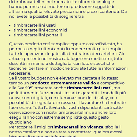
di timbracartellini nel mercato. Le ultime tecnologie
hanno permesso di mettere in produzione oggetti di
altissima qualità, elevate prestazioni e prezzi contenuti. Da
noi avete la possibilità di scegliere tra
timbracartellini usati
timbracartellini economici
timbracartellini portatili
Questo prodotto così semplice eppure così sofisticato, ha
permesso negli ultimi anni di rendere molto più semplici
tutte le operazioni legate alla timbratura dei cartellini. Gli
articoli presenti nel nostro catalogo sono moltissimi, tutti
descritti in maniera dettagliata, con foto e specifiche
tecniche, per fare in modo che troviate tutte le informazioni
necessarie.
Se il vostro budget non è elevato ma cercate allo stesso
tempo un
prodotto estremamente valido
e competitivo,
alla Svar1951 troverete anche
timbracartellini usati,
ma
perfettamente funzionanti, testati e garantiti. I modelli più
nuovi, sono digitali, con illuminazione del display, con
possibilità di segnalare in rosso se il lavoratore ha timbrato
fuori orario. Tutta l'attività dei vostri dipendenti sarà sotto
osservazione con i nostri timbracartellini, e anche loro
eseguiranno con estrema semplicità questo gesto
quotidiano.
Per scoprire il miglior
timbracartellino vicenza
,
sfoglia il
nostro catalogo e non esitare a contattarci qualora avessi
bisogno di maggiori informazioni.