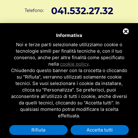
041.532.27.32
Telefono:
info@svar1951.it
Informazioni generali e vendite:
Informativa
Supporto Tecnico Clienti:
assistenza@svar1951.it
Noi e terze parti selezionate utilizziamo cookie o
041 532.73.01
tecnologie simili per finalità tecniche e, con il tuo
Fax:
consenso, anche per altre finalità come specificato
Indirizzo: S.V.A.R. - Via Cappuccina n° 181 - 30172 Mestre VE
nella
cookie policy
.
ITALY
Chiudendo questo banner con la crocetta o cliccando
su "Rifiuta", verranno utilizzati solamente cookie
P.I : 01971310279
ISCRIZIONE R.E.A. N. 189009
tecnici. Se vuoi selezionare i cookie da installare,
clicca su "Personalizza". Se preferisci, puoi
Per essere contattato da un nostro
acconsentire all'utilizzo di tutti i cookie, anche diversi
da quelli tecnici, cliccando su "Accetta tutti". In
rappresentante clicca qui
qualsiasi momento potrai modificare la scelta
effettuata.
Rifiuta
Accetta tutti
Privacy Policy
|
Cookie Policy