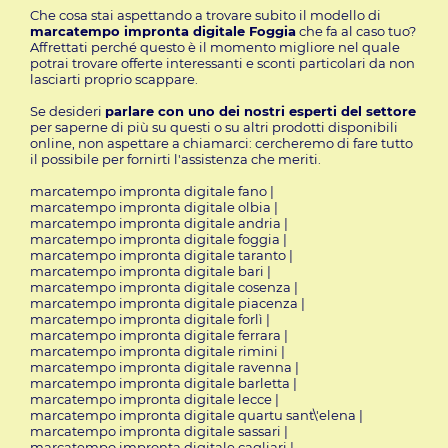
Che cosa stai aspettando a trovare subito il modello di
marcatempo impronta digitale Foggia
che fa al caso tuo?
Affrettati
perché questo è il momento migliore nel quale
potrai trovare offerte interessanti e sconti particolari da non
lasciarti proprio scappare.
Se desideri
parlare con uno dei nostri esperti del settore
per saperne di più su questi o su altri prodotti disponibili
online, non aspettare a chiamarci: cercheremo di fare tutto
il possibile per fornirti l'assistenza che meriti.
marcatempo impronta digitale fano
|
marcatempo impronta digitale olbia
|
marcatempo impronta digitale andria
|
marcatempo impronta digitale foggia
|
marcatempo impronta digitale taranto
|
marcatempo impronta digitale bari
|
marcatempo impronta digitale cosenza
|
marcatempo impronta digitale piacenza
|
marcatempo impronta digitale forlì
|
marcatempo impronta digitale ferrara
|
marcatempo impronta digitale rimini
|
marcatempo impronta digitale ravenna
|
marcatempo impronta digitale barletta
|
marcatempo impronta digitale lecce
|
marcatempo impronta digitale quartu sant\'elena
|
marcatempo impronta digitale sassari
|
marcatempo impronta digitale cagliari
|