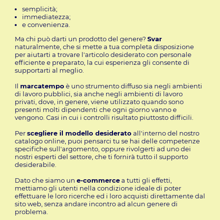
semplicità;
immediatezza;
e convenienza.
Ma chi può darti un prodotto del genere?
Svar
naturalmente, che si mette a tua completa disposizione
per aiutarti a trovare l'articolo desiderato con personale
efficiente e preparato, la cui esperienza gli consente di
supportarti al meglio.
Il
marcatempo
è uno strumento diffuso sia negli ambienti
di lavoro pubblici, sia anche negli ambienti di lavoro
privati, dove, in genere, viene utilizzato quando sono
presenti molti dipendenti che ogni giorno vanno e
vengono. Casi in cui i controlli risultato piuttosto difficili.
Per
scegliere il modello desiderato
all'interno del nostro
catalogo online, puoi pensarci tu se hai delle competenze
specifiche sull'argomento, oppure rivolgerti ad uno dei
nostri esperti del settore, che ti fornirà tutto il supporto
desiderabile.
Dato che siamo un
e-commerce
a tutti gli effetti,
mettiamo gli utenti nella condizione ideale di poter
effettuare le loro ricerche ed i loro acquisti direttamente dal
sito web, senza andare incontro ad alcun genere di
problema.