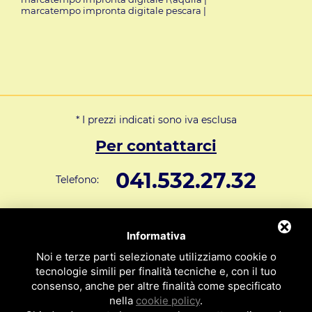
marcatempo impronta digitale pescara
|
* I prezzi indicati sono iva esclusa
Per contattarci
041.532.27.32
Telefono:
info@svar1951.it
Informazioni generali e vendite:
Informativa
Supporto Tecnico Clienti:
assistenza@svar1951.it
Noi e terze parti selezionate utilizziamo cookie o
041 532.73.01
tecnologie simili per finalità tecniche e, con il tuo
Fax:
consenso, anche per altre finalità come specificato
Indirizzo: S.V.A.R. - Via Cappuccina n° 181 - 30172 Mestre VE
nella
cookie policy
.
ITALY