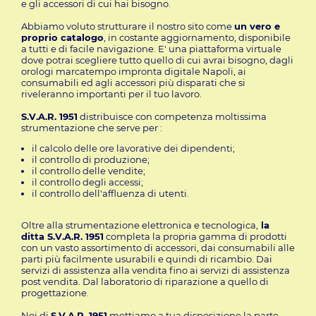
e gli accessori di cui hai bisogno.
Abbiamo voluto strutturare il nostro sito come
un vero e
proprio catalogo
, in costante aggiornamento, disponibile
a tutti e di facile navigazione. E' una piattaforma virtuale
dove potrai scegliere tutto quello di cui avrai bisogno, dagli
orologi marcatempo impronta digitale Napoli, ai
consumabili ed agli accessori più disparati che si
riveleranno importanti per il tuo lavoro.
S.V.A.R. 1951
distribuisce con competenza moltissima
strumentazione che serve per :
il calcolo delle ore lavorative dei dipendenti;
il controllo di produzione;
il controllo delle vendite;
il controllo degli accessi;
il controllo dell'affluenza di utenti.
Oltre alla strumentazione elettronica e tecnologica,
la
ditta S.V.A.R. 1951
completa la propria gamma di prodotti
con un vasto assortimento di accessori, dai consumabili alle
parti più facilmente usurabili e quindi di ricambio. Dai
servizi di assistenza alla vendita fino ai servizi di assistenza
post vendita. Dal laboratorio di riparazione a quello di
progettazione.
Noi di
S.V.A.R. 1951
mettiamo a tua disposizione la parte