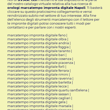
del nostro catalogo virtuale relativa alla tua ricerca di
orologi marcatempo impronta digitale Napoli
. Ti basterà
cliccare su questo praticissimo
collegamento
e verrai
reindirizzato subito nel settore di tuo interesse. Alla fine
dell'elenco degli strumenti marcatempo con il lettore per
le impronte digitali potrai conoscere tutti i modi per
contattarci e per parlare con i nostri esperti.
marcatempo impronta digitale fano
|
marcatempo impronta digitale olbia
|
marcatempo impronta digitale andria
|
marcatempo impronta digitale foggia
|
marcatempo impronta digitale taranto
|
marcatempo impronta digitale bari
|
marcatempo impronta digitale cosenza
|
marcatempo impronta digitale piacenza
|
marcatempo impronta digitale forlì
|
marcatempo impronta digitale ferrara
|
marcatempo impronta digitale rimini
|
marcatempo impronta digitale ravenna
|
marcatempo impronta digitale barletta
|
marcatempo impronta digitale lecce
|
marcatempo impronta digitale quartu sant\'elena
|
marcatempo impronta digitale sassari
|
marcatempo impronta digitale cagliari
|
marcatempo impronta digitale gela
|
marcatempo impronta digitale marsala
|
marcatempo impronta digitale siracusa
|