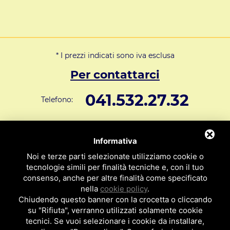
* I prezzi indicati sono iva esclusa
Per contattarci
041.532.27.32
Telefono:
info@svar1951.it
Informazioni generali e vendite:
Informativa
Supporto Tecnico Clienti:
assistenza@svar1951.it
Noi e terze parti selezionate utilizziamo cookie o
041 532.73.01
tecnologie simili per finalità tecniche e, con il tuo
Fax:
consenso, anche per altre finalità come specificato
Indirizzo: S.V.A.R. - Via Cappuccina n° 181 - 30172 Mestre VE
nella
cookie policy
.
ITALY
Chiudendo questo banner con la crocetta o cliccando
su "Rifiuta", verranno utilizzati solamente cookie
P.I : 01971310279
ISCRIZIONE R.E.A. N. 189009
tecnici. Se vuoi selezionare i cookie da installare,