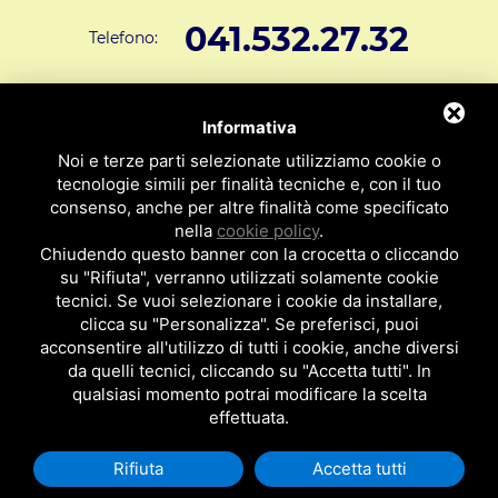
041.532.27.32
Telefono:
info@svar1951.it
Informazioni generali e vendite:
Informativa
Supporto Tecnico Clienti:
assistenza@svar1951.it
Noi e terze parti selezionate utilizziamo cookie o
041 532.73.01
tecnologie simili per finalità tecniche e, con il tuo
Fax:
consenso, anche per altre finalità come specificato
Indirizzo: S.V.A.R. - Via Cappuccina n° 181 - 30172 Mestre VE
nella
cookie policy
.
ITALY
Chiudendo questo banner con la crocetta o cliccando
su "Rifiuta", verranno utilizzati solamente cookie
P.I : 01971310279
ISCRIZIONE R.E.A. N. 189009
tecnici. Se vuoi selezionare i cookie da installare,
clicca su "Personalizza". Se preferisci, puoi
Per essere contattato da un nostro
acconsentire all'utilizzo di tutti i cookie, anche diversi
da quelli tecnici, cliccando su "Accetta tutti". In
rappresentante clicca qui
qualsiasi momento potrai modificare la scelta
effettuata.
Rifiuta
Accetta tutti
Privacy Policy
|
Cookie Policy