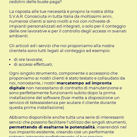
cedolini delle buste paga?
La risposta alle tue necessità è proprio la nostra ditta:
S.V.A.R. Conosciuta in tutta Italia da moltissimi anni,
numerosi clienti si sono rivolti a noi con richieste di
impianti personalizzati ed integrati, o solo per il conteggio
delle ore lavorative e per il controllo degli accessi in svariati
ambienti.
Gli articoli ed i servizi che noi proponiamo alla nostra
clientela sono tutti legati al conteggio ad esempio:
di ore lavorate;
di accessi effettuati;
Ogni singolo strumento, componente o accessorio che
proponiamo ai nostri clienti è stato testato e collaudato da
noi, nonostante, i nostri
marcatempo ad impronta
digitale
non necessitano di contratto di manutenzione e
sono perfettamente funzionanti subito dopo la prima
installazione del software (Svar mette a disposizione un
servizio di teleassistenza per aiutare il cliente durante
questa prima installazione).
Abbiamo disponibile anche tutta una serie di interessanti
servizi che possono facilitare l'utilizzo dei singoli strumenti,
permettendo di esaltarne le potenzialità
, inserendoli nel
tuo impianto esistente, creando così un performante
sistema integrato perfettamente al tuo servizio.