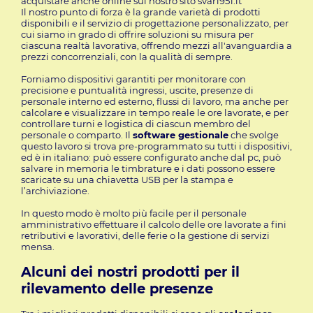
acquistare anche online sul nostro sito svar1951.it
Il nostro punto di forza è la grande varietà di prodotti
disponibili e il servizio di progettazione personalizzato, per
cui siamo in grado di offrire soluzioni su misura per
ciascuna realtà lavorativa, offrendo mezzi all'avanguardia a
prezzi concorrenziali, con la qualità di sempre.
Forniamo dispositivi garantiti per monitorare con
precisione e puntualità ingressi, uscite, presenze di
personale interno ed esterno, flussi di lavoro, ma anche per
calcolare e visualizzare in tempo reale le ore lavorate, e per
controllare turni e logistica di ciascun membro del
personale o comparto. Il
software gestionale
che svolge
questo lavoro si trova pre-programmato su tutti i dispositivi,
ed è in italiano: può essere configurato anche dal pc, può
salvare in memoria le timbrature e i dati possono essere
scaricate su una chiavetta USB per la stampa e
l’archiviazione.
In questo modo è molto più facile per il personale
amministrativo effettuare il calcolo delle ore lavorate a fini
retributivi e lavorativi, delle ferie o la gestione di servizi
mensa.
Alcuni dei nostri prodotti per il
rilevamento delle presenze