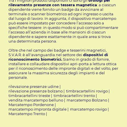
Tra i migliori prodotti disponibili ci sono gli
orologi per
rilevamento presenze con tessera magnetica
: a ciascun
dipendente viene fornito un badge da avvicinare al
terminale o scanner biometrico ad ogni ingresso o uscita
dal luogo di lavoro. In aggiunta, il dispositivo marcatempo
può essere impostato per concedere l’accesso solo a
specifiche tessere: in questo modo si può compartimentare
l’accesso all’azienda in base alle mansioni di ciascun
dipendente e sapere esattamente in quale area si trova
una determinata persona.
Oltre che nel campo dei badge e tesserini magnetici,
S.V.A.R. è all'avanguardia nel settore dei
dispositivi di
riconoscimento biometrici.
Siamo in grado di fornire,
installare e collaudare dispositivi apri-porta a lettura ottica
per il riconoscimento delle impronte digitali e del volto, per
assicurare la massima sicurezza degli impianti e del
personale.
rilevazione presenze udine
|
rilevazione presenze bolzano
|
timbracartellini rovigo
|
timbracartellini trieste
|
timbracartellini trento
|
vendita marcatempo belluno
|
marcatempo Bolzano
|
Marcatempo Pordenone
|
marcatempo impronta digitale
|
marcatempo rovigo
|
Marcatempo Trento
|