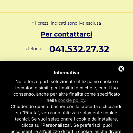
* I prezzi indicati sono iva esclusa
Per contattarci
041.532.27.32
Telefono:
info@svar1951.it
Informazioni generali e vendite:
Informativa
Supporto Tecnico Clienti:
assistenza@svar1951.it
Noi e terze parti selezionate utilizziamo cookie o
041 532.73.01
tecnologie simili per finalità tecniche e, con il tuo
Fax:
consenso, anche per altre finalità come specificato
Indirizzo: S.V.A.R. - Via Cappuccina n° 181 - 30172 Mestre VE
nella
cookie policy
.
ITALY
Chiudendo questo banner con la crocetta o cliccando
su "Rifiuta", verranno utilizzati solamente cookie
P.I : 01971310279
ISCRIZIONE R.E.A. N. 189009
tecnici. Se vuoi selezionare i cookie da installare,
clicca su "Personalizza". Se preferisci, puoi
acconsentire all'utilizzo di tutti i cookie, anche diversi
Per essere contattato da un nostro