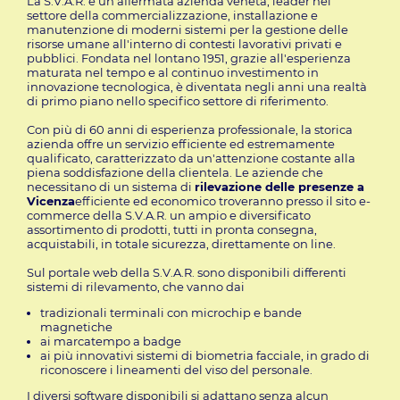
La S.V.A.R. è un'affermata azienda veneta, leader nel
settore della commercializzazione, installazione e
manutenzione di moderni sistemi per la gestione delle
risorse umane all'interno di contesti lavorativi privati e
pubblici. Fondata nel lontano 1951, grazie all'esperienza
maturata nel tempo e al continuo investimento in
innovazione tecnologica, è diventata negli anni una realtà
di primo piano nello specifico settore di riferimento.
Con più di 60 anni di esperienza professionale, la storica
azienda offre un servizio efficiente ed estremamente
qualificato, caratterizzato da un'attenzione costante alla
piena soddisfazione della clientela. Le aziende che
necessitano di un sistema di
rilevazione delle presenze a
Vicenza
efficiente ed economico troveranno presso il sito e-
commerce della S.V.A.R. un ampio e diversificato
assortimento di prodotti, tutti in pronta consegna,
acquistabili, in totale sicurezza, direttamente on line.
Sul portale web della S.V.A.R. sono disponibili differenti
sistemi di rilevamento, che vanno dai
tradizionali terminali con microchip e bande
magnetiche
ai marcatempo a badge
ai più innovativi sistemi di biometria facciale, in grado di
riconoscere i lineamenti del viso del personale.
I diversi software disponibili si adattano senza alcun