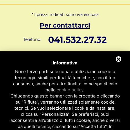
* I prezzi indicati sono iva esclusa
Per contattarci
041.532.27.32
Telefono:
info@svar1951.it
Informazioni generali e vendite:
Informativa
Supporto Tecnico Clienti:
assistenza@svar1951.it
Noi e terze parti selezionate utilizziamo cookie o
041 532.73.01
tecnologie simili per finalità tecniche e, con il tuo
Fax:
consenso, anche per altre finalità come specificato
Indirizzo: S.V.A.R. - Via Cappuccina n° 181 - 30172 Mestre VE
nella
cookie policy
.
ITALY
Chiudendo questo banner con la crocetta o cliccando
su "Rifiuta", verranno utilizzati solamente cookie
P.I : 01971310279
ISCRIZIONE R.E.A. N. 189009
tecnici. Se vuoi selezionare i cookie da installare,
clicca su "Personalizza". Se preferisci, puoi
Per essere contattato da un nostro
acconsentire all'utilizzo di tutti i cookie, anche diversi
da quelli tecnici, cliccando su "Accetta tutti". In
rappresentante clicca qui