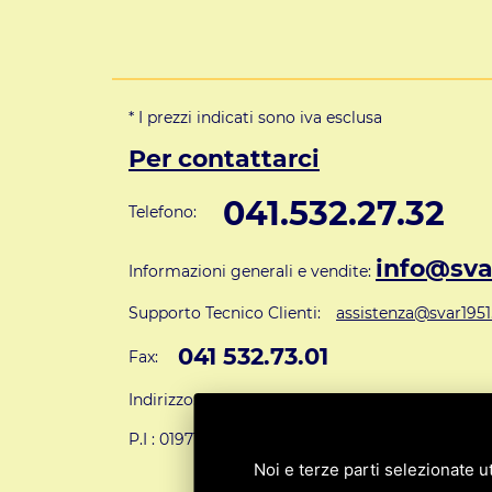
* I prezzi indicati sono iva esclusa
Per contattarci
041.532.27.32
Telefono:
info@svar
Informazioni generali e vendite:
Supporto Tecnico Clienti:
assistenza@svar1951.
041 532.73.01
Fax:
Indirizzo: S.V.A.R. - Via Cappuccina n° 181 - 301
P.I : 01971310279
ISCRIZIONE R.E.A. N. 1890
Noi e terze parti selezionate ut