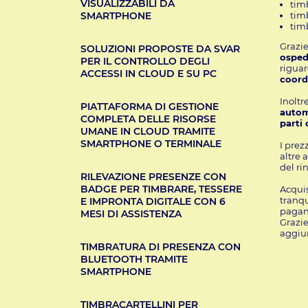
VISUALIZZABILI DA
timb
timb
SMARTPHONE
timb
Grazie
SOLUZIONI PROPOSTE DA SVAR
osped
PER IL CONTROLLO DEGLI
riguar
ACCESSI IN CLOUD E SU PC
coord
Inoltr
PIATTAFORMA DI GESTIONE
autom
COMPLETA DELLE RISORSE
parti 
UMANE IN CLOUD TRAMITE
SMARTPHONE O TERMINALE
I prez
altre 
del ri
RILEVAZIONE PRESENZE CON
BADGE PER TIMBRARE, TESSERE
Acquis
tranqu
E IMPRONTA DIGITALE CON 6
pagand
MESI DI ASSISTENZA
Grazie
aggiu
TIMBRATURA DI PRESENZA CON
BLUETOOTH TRAMITE
SMARTPHONE
TIMBRACARTELLINI PER