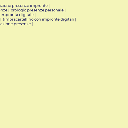
vazione presenze impronte
|
enze
|
orologio presenze personale
|
n impronta digitale
|
|
timbracartellino con impronte digitali
|
evazione presenze
|