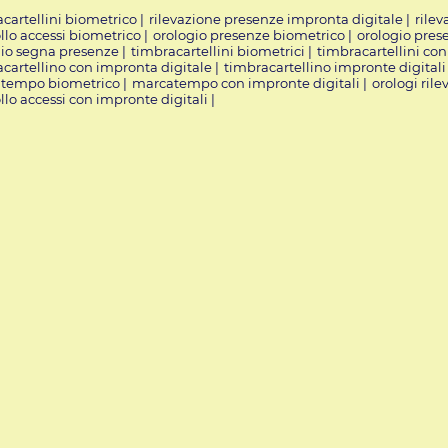
cartellini biometrico
|
rilevazione presenze impronta digitale
|
rile
llo accessi biometrico
|
orologio presenze biometrico
|
orologio pres
gio segna presenze
|
timbracartellini biometrici
|
timbracartellini co
cartellino con impronta digitale
|
timbracartellino impronte digitali
tempo biometrico
|
marcatempo con impronte digitali
|
orologi ril
llo accessi con impronte digitali
|