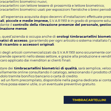
racartellini biometrici nuovi;
racartellini con lettore tessere di prossimità e lettore biometrico;
racartellini biometrici usati per esposizioni fieristiche o brevi periodi,
 all’esperienza acquisita dopo decenni d’installazioni effettuate presso
ali
,
piccole e medie imprese,
S.V.A.R 1951 è in grado di proporre solu
dante il
controllo della rilevazione presenze del personale, gest
inazione mense
.
e, quest’azienda si occupa anche di
orologi timbracartellini biometr
atici di accesso
, garantendo per ogni articolo o sistema installato l
di ricambio o accessori originali
.
zi degli articoli commercializzati da S.V.A.R 1951 sono sicuramente con
aziende operanti nello stesso settore, e grazie alla produzione e vend
ncaro applicato dai rivenditori ai clienti finali.
tare dei
timbracartellini biometrici di qualità
, sarà semplice, velo
illamente online consultando il catalogo, selezionando il prodotto ch
olo tramite bonifico bancario o carta di credito.
 ad un form precompilato, disponibile nella pagina dedicata ai contat
ntiva
possa esservi utile, o un eventuale preventivo gratuito.
TIMBRACARTELLINI