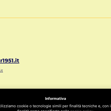
1951.it
it
72 Mestre VE ITALY
Informativa
09
ilizziamo cookie o tecnologie simili per finalità tecniche e, con