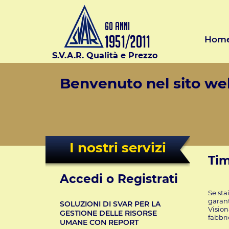
Hom
S.V.A.R. Qualità e Prezzo
Benvenuto nel sito web
I nostri servizi
Tim
Accedi o Registrati
Se sta
garant
SOLUZIONI DI SVAR PER LA
Vision
GESTIONE DELLE RISORSE
fabbri
UMANE CON REPORT