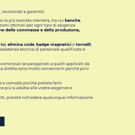
 revisionati e garantiti;
 la più svariata clientela, tra cui
banche
,
zioni ottimali per ogni tipo di esigenza
ione delle commesse e della produzione,
ici
,
elimina code
,
badge magnetici
e
tornelli
’assistenza tecnica di personale qualificato e
correnziali se paragonati a quelli applicati da
ita diretta sono molto convenienti perché privi
ce e comodo poiché potrete farlo
e più si adatta alle vostre esigenze e
ti, potrete
richiedere qualunque informazione