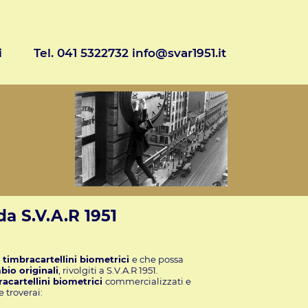
i
Tel. 041 5322732 info@svar1951.it
da S.V.A.R 1951
i
timbracartellini biometrici
e che possa
bio originali
, rivolgiti a S.V.A.R 1951.
acartellini biometrici
commercializzati e
 troverai: