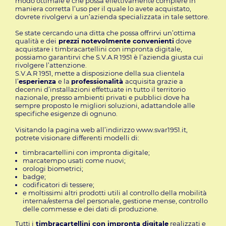
modo ottimale e che possa effettivamente compiere in
maniera corretta l’uso per il quale lo avete acquistato,
dovrete rivolgervi a un’azienda specializzata in tale settore.
Se state cercando una ditta che possa offrirvi un’ottima
qualità e dei
prezzi notevolmente convenienti
dove
acquistare i timbracartellini con impronta digitale,
possiamo garantirvi che S.V.A.R 1951 è l’azienda giusta cui
rivolgere l’attenzione.
S.V.A.R 1951, mette a disposizione della sua clientela
l’
esperienza
e la
professionalità
acquisita grazie a
decenni d’installazioni effettuate in tutto il territorio
nazionale, presso ambienti privati e pubblici dove ha
sempre proposto le migliori soluzioni, adattandole alle
specifiche esigenze di ognuno.
Visitando la pagina web all’indirizzo www.svar1951.it,
potrete visionare differenti modelli di:
timbracartellini con impronta digitale;
marcatempo usati come nuovi;
orologi biometrici;
badge;
codificatori di tessere;
e moltissimi altri prodotti utili al controllo della mobilità
interna/esterna del personale, gestione mense, controllo
delle commesse e dei dati di produzione.
Tutti i
timbracartellini con impronta digitale
realizzati e