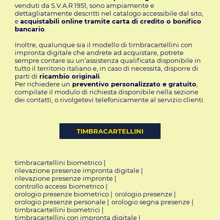
venduti da S.V.A.R 1951, sono ampiamente e
dettagliatamente descritti nel catalogo accessibile dal sito,
e
acquistabili online tramite carta di credito o bonifico
bancario
.
Inoltre, qualunque sia il modello di timbracartellini con
impronta digitale che andrete ad acquistare, potrete
sempre contare su un’assistenza qualificata disponibile in
tutto il territorio italiano e, in caso di necessità, disporre di
parti di
ricambio originali
.
Per richiedere un
preventivo personalizzato e gratuito
,
compilate il modulo di richiesta disponibile nella sezione
dei contatti
, o rivolgetevi telefonicamente al servizio clienti.
TIMBRACARTELLINI
timbracartellini biometrico
|
rilevazione presenze impronta digitale
|
rilevazione presenze impronte
|
controllo accessi biometrico
|
orologio presenze biometrico
|
orologio presenze
|
orologio presenze personale
|
orologio segna presenze
|
timbracartellini biometrici
|
timbracartellini con impronta digitale
|