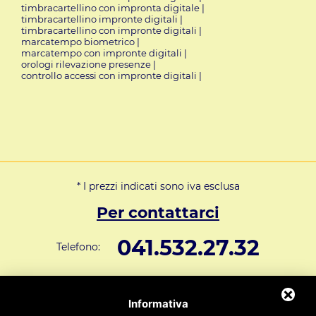
timbracartellino con impronta digitale
|
timbracartellino impronte digitali
|
timbracartellino con impronte digitali
|
marcatempo biometrico
|
marcatempo con impronte digitali
|
orologi rilevazione presenze
|
controllo accessi con impronte digitali
|
* I prezzi indicati sono iva esclusa
Per contattarci
041.532.27.32
Telefono:
info@svar1951.it
Informazioni generali e vendite:
Informativa
Supporto Tecnico Clienti:
assistenza@svar1951.it